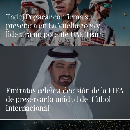
Tadej Pogacar confirma su
presencia en La Vuelta 2026 y
liderará un potente UAE Team
Emiratos celebra decisión de la FIFA
de preservar la unidad del fútbol
internacional