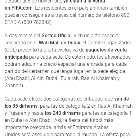
octubre al 8 de noviembre,
ya están a la venta
en FIFA.com
. Los residentes en el país anfitrión también
pueden conseguirlas a través del número de teléfono 800
STADIA (800 782342).
A dos meses del
Sorteo Oficial
, y en un acto especial
celebrado en el
Wafi Mall de Dubai
, el Comité Organizador
(COL) presentó la oferta exclusiva de
paquetes de venta
anticipada
para cada sede. De este modo, los aficionados
podrán adquirir a precio especial una entrada para cada
partido del certamen que tenga lugar en la sede elegida
(Abu Dhabi, Al Ain, Dubái, Fujairah, Ras Al Khaimah y
Sharjah).
Cada sede ofrece dos categorías de entradas, que
van de
los 35 dírhams,
para las de categoría 2 en Ras Al Khaimah
y Fujairah y hasta
los 240 dírhams
para las de categoría 1
en Dubai o Abu Dhabi. Así, la fiesta del fútbol más
importante celebrada jamás enEmiratos Árabes
Unidos será asequible para todo el mundo. La oferta para