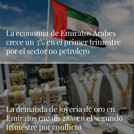
La economía de Emiratos Árabes
crece un 3% en el primer trimestre
por el sector no petrolero
La demanda de joyería de oro en
Emiratos cae un 28% en el segundo
trimestre por conflicto