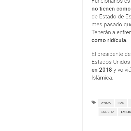
Funcionarios es
no tienen como 
de Estado de E
mes pasado que
Teherán a enfrent
como ridícula
.
El presidente d
Estados Unidos
en 2018
y volvi
Islámica.
AYUDA
IRÁN
SOLICITA
EMIER