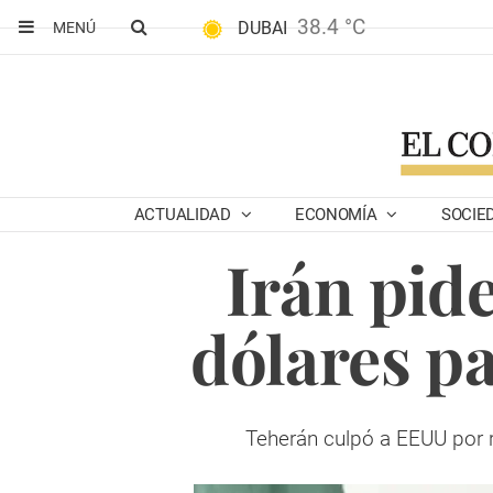
38.4 °C
DUBAI
MENÚ
ACTUALIDAD
ECONOMÍA
SOCIE
Irán pid
dólares p
Teherán culpó a EEUU por r