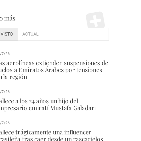
o más
VISTO
ACTUAL
/7/26
as aerolíneas extienden suspensiones de
uelos a Emiratos Árabes por tensiones
n la región
/7/26
allece a los 24 años un hijo del
mpresario emiratí Mustafa Galadari
/7/26
allece trágicamente una influencer
rasileña tras caer desde un rascacielos