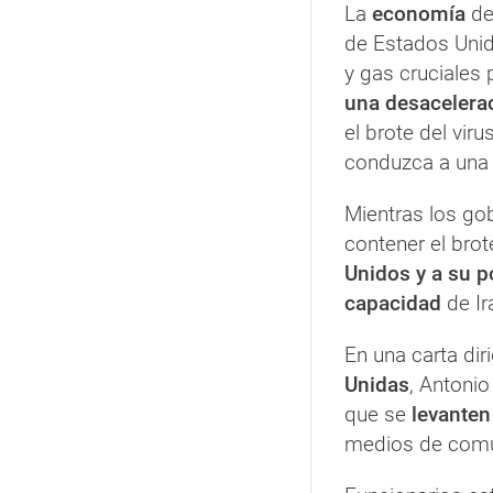
La
economía
de
de Estados Unid
y gas cruciales 
una desacelerac
el brote del vir
conduzca a un
Mientras los gob
contener el brot
Unidos y a su p
capacidad
de Ir
En una carta diri
Unidas
, Antonio
que se
levanten
medios de comun