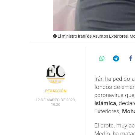
El ministro iraní de Asuntos Exteriores, 
Irán ha pedido a
fondos de emerg
REDACCIÓN
coronavirus que
12 DE MARZO DE 2020,
Islámica
, decla
19:26
Exteriores,
Moha
El brote, muy ac
Medio, ha mata