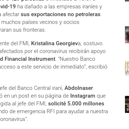
vid-19
ha dañado a las empresas iraníes y
a afectar
sus exportaciones no petroleras
 muchos países vecinos y socios
aran sus fronteras.
ente del FMI,
Kristalina Georgiev
a, sostuvo
afectados por el coronavirus recibirán apoyo
d Financial Instrument
. "Nuestro Banco
 acceso a este servicio de inmediato”, escribió
jefe del Banco Central iraní,
Abdolnaser
ló en un post en su página de
Instagram
que
igida al jefe del FMI,
solicité 5.000 millones
ndo de emergencia RFI para ayudar a nuestra
coronavirus".