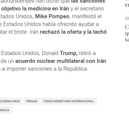
tadounidenses han dicho que
las sanciones
e
objetivo la medicina en Irán
y el secretario
stados Unidos,
Mike Pompeo
, manifestó el
25
 Estados Unidos había ofrecido ayudar a
C
ar el brote. Irán
rechazó la oferta y la tachó
q
s
e Estados Unidos, Donald
Trump,
retiró a
 de un
acuerdo nuclear multilateral con Irán
ó a imponer sanciones a la República
CORONAVIRUS
FRENAR
FONDO MONETARIO INTERNACIONAL
GENCIA