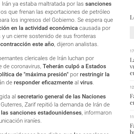
 Irán ya estaba maltratada por las
sanciones
os que frenan las exportaciones de petróleo
L
para los ingresos del Gobierno. Se espera que
ión en la actividad económica
causada por
us y un cierre sostenido de sus fronteras
a
contracción este año
, dijeron analistas.
17
ernantes clericales de Irán luchan por
L
v
e de coronavirus,
Teherán culpó a Estados
e
olítica de "máxima presión"
por
restringir la
án de
responder eficazmente
al
virus
.
12
F
gida al
secretario general de las Naciones
e
 Guterres, Zarif repitió la demanda de Irán de
 las sanciones estadounidenses
, informaron
11
icación iraníes.
F
b