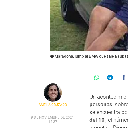
Maradona, junto al BMW que sale a subas
Un acontecimien
personas
, sobr
AMELIA CRUZADO
se encuentra po
9 DE NOVIEMBRE DE 2021,
del 10'
, el núme
15:37
argentino
Diego