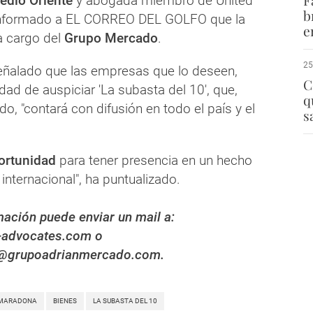
F
edio Oriente
y abogada miembro de United
b
informado a EL CORREO DEL GOLFO que la
e
a cargo del
Grupo Mercado
.
25
ñalado que las empresas que lo deseen,
C
idad de auspiciar 'La subasta del 10', que,
q
o, "contará con difusión en todo el país y el
s
ortunidad
para tener presencia en un hecho
internacional", ha puntualizado.
ación puede enviar un mail a:
-advocates.com o
0@grupoadrianmercado.com.
MARADONA
BIENES
LA SUBASTA DEL 10