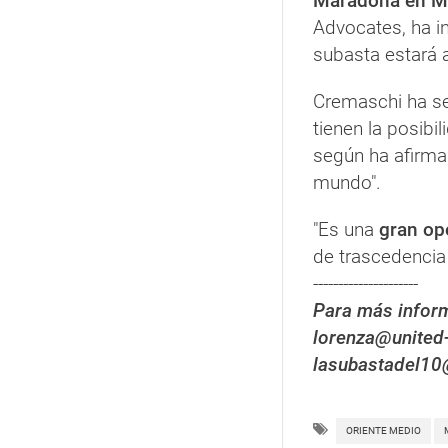
Maradona en M
Advocates, ha 
subasta estará 
Cremaschi ha se
tienen la posibil
según ha afirmad
mundo".
"Es una
gran op
de trascedencia 
---------------------
Para más inform
lorenza@united
lasubastadel1
ORIENTE MEDIO