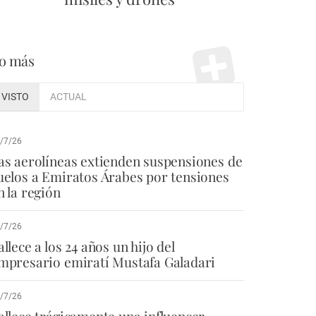
o más
VISTO
ACTUAL
/7/26
as aerolíneas extienden suspensiones de
uelos a Emiratos Árabes por tensiones
n la región
/7/26
allece a los 24 años un hijo del
mpresario emiratí Mustafa Galadari
/7/26