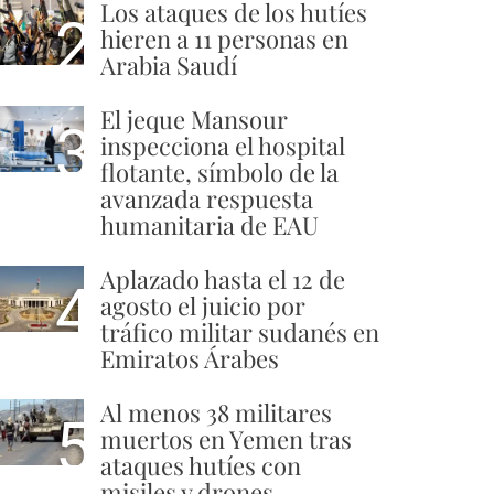
Los ataques de los hutíes
2
hieren a 11 personas en
Arabia Saudí
El jeque Mansour
3
inspecciona el hospital
flotante, símbolo de la
avanzada respuesta
humanitaria de EAU
Aplazado hasta el 12 de
4
agosto el juicio por
tráfico militar sudanés en
Emiratos Árabes
Al menos 38 militares
5
muertos en Yemen tras
ataques hutíes con
misiles y drones