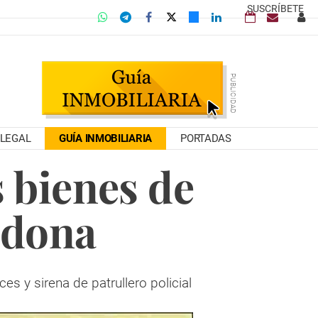
SUSCRÍBETE
LEGAL
GUÍA INMOBILIARIA
PORTADAS
 bienes de
adona
 y sirena de patrullero policial