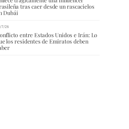
allece trágicamente una influencer
rasileña tras caer desde un rascacielos
n Dubái
/7/26
onflicto entre Estados Unidos e Irán: Lo
ue los residentes de Emiratos deben
aber