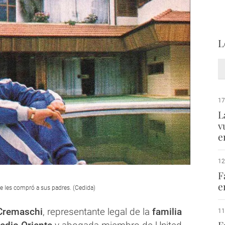
L
17
L
v
e
12
F
e
ue les compró a sus padres. (Cedida)
Cremaschi
, representante legal de la
familia
11