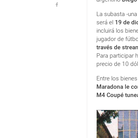
La subasta -un
será el
19 de di
incluirá los bi
jugador de fútb
través de strea
Para participar 
precio de 10 dó
Entre los biene
Maradona le co
M4 Coupé tune