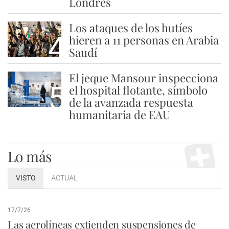
Londres
Los ataques de los hutíes
4
hieren a 11 personas en Arabia
Saudí
El jeque Mansour inspecciona
5
el hospital flotante, símbolo
de la avanzada respuesta
humanitaria de EAU
Lo más
VISTO
ACTUAL
17/7/26
Las aerolíneas extienden suspensiones de