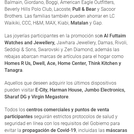
Balmain, Giordano, Boggi, American Eagle Outfitters,
Beverly Hills Polo Club, Lacoste,
Pull & Bear
y Sacoor
Brothers. Las familias también pueden ahorrar en LC
Waikiki, CCC, H&M, MAX, Kiabi,
Matalan
y Gap.
Las joyerías participantes en la promoción so
n Al Futtaim
Watches and Jewellery,
Jawhara Jewellery, Damas, Rivoli,
Seddiqi & Sons, Swarovski y Zen Diamond, además las
rebajas abarcan marcas de artículos para el hogar como
Homes R Us, Dwell, Ace, Home Center, Think Kitchen y
Tanagra
.
Aquellos que deseen adquirir los últimos dispositivos
pueden visitar
E-City, Harman House, Jumbo Electronics,
Sharaf DG y Virgin Megastore
.
Todos los
centros comerciales y puntos de venta
participantes
seguirán estrictos protocolos de salud y
seguridad en línea con los requisitos del Gobierno para
evitar la
propagación de Covid-19
, incluidas las
máscaras