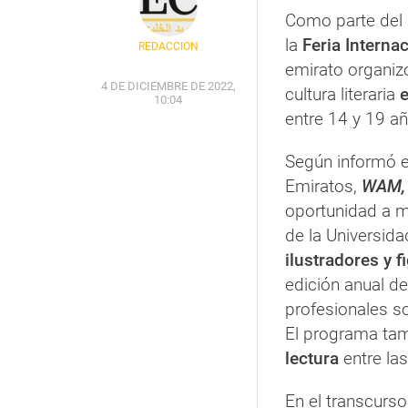
Como parte del
la
Feria Interna
REDACCIÓN
emirato organizó
4 DE DICIEMBRE DE 2022,
cultura literaria
e
10:04
entre 14 y 19 a
Según informó es
Emiratos,
WAM,
oportunidad a m
de la Universid
ilustradores y 
edición anual de
profesionales s
El programa tam
lectura
entre la
En el transcurso