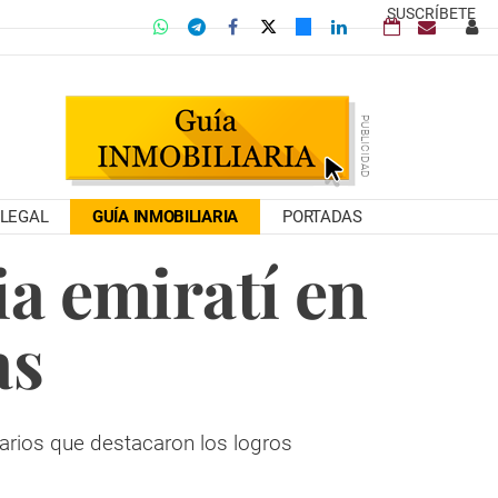
SUSCRÍBETE
LEGAL
GUÍA INMOBILIARIA
PORTADAS
ia emiratí en
as
narios que destacaron los logros