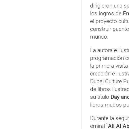
dirigieron una s
los logros de
Em
el proyecto cult
construir puente
mundo.
La autora e ilus
programación cu
la primera visit
creación e ilust
Dubai Culture Pu
de libros ilustr
su título
Day an
libros mudos pu
Durante la segund
emiratí
Ali Al A