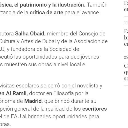
F
sica, el patrimonio y la ilustración.
También
e
rtancia de la
crítica de arte
para el avance
11
F
 autora
Salha Obaid,
miembro del Consejo de
b
Cultura y Artes de Dubai y de la Asociación de
e
AU, y fundadora de la Sociedad de
iscutió las oportunidades para que jóvenes
25
s muestren sus obras a nivel local e
C
q
s
isitas escolares se cerró con el novelista y
n Al Ramli,
doctor en Filosofía por la
tónoma de
Madrid
, que brindó durante su
ipción general de la realidad de los
escritores
l de EAU al brindarles oportunidades para
bras.