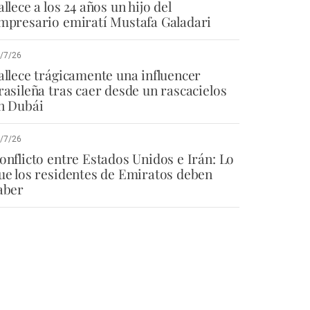
allece a los 24 años un hijo del
mpresario emiratí Mustafa Galadari
/7/26
allece trágicamente una influencer
rasileña tras caer desde un rascacielos
n Dubái
/7/26
onflicto entre Estados Unidos e Irán: Lo
ue los residentes de Emiratos deben
aber