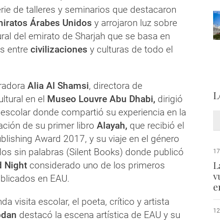
erie de talleres y seminarios que destacaron
iratos Árabes Unidos
y arrojaron luz sobre
ural del emirato de Sharjah que se basa en
s entre
civilizaciones
y culturas de todo el
tradora
Alia Al Shamsi
, directora de
L
ltural en el
Museo Louvre Abu Dhabi,
dirigió
a escolar donde compartió su experiencia en la
ración de su primer libro
Alayah,
que recibió el
blishing Award 2017, y su viaje en el género
ados sin palabras (Silent Books) donde publicó
17
L
d Night
considerado uno de los primeros
v
blicados en EAU.
e
a visita escolar, el poeta, crítico y artista
12
bdan
destacó la escena artística de EAU y su