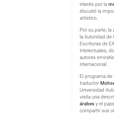
interés por la
mú
discutió la impo
artístico.
Por su parte, la
la Autoridad de 
Escritoras de E
Intelectuales, d
autores emiratíe
internacional.
El programa de v
traductor
Mohse
Universidad Au
visita una descr
árabes
y el pape
compartir sus o