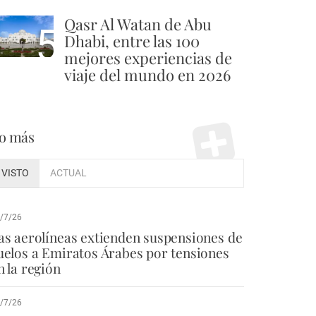
Qasr Al Watan de Abu
5
Dhabi, entre las 100
mejores experiencias de
viaje del mundo en 2026
o más
VISTO
ACTUAL
/7/26
as aerolíneas extienden suspensiones de
uelos a Emiratos Árabes por tensiones
n la región
/7/26