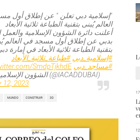
إسلامية دبي تعلن " عن إطلاق أول مسج
العالم يُبنى بتقنية الطباعة ثلاثية الأبعاد
أعلنت دائرة الشؤون الإسلامية والعمل 
بدبي عن إطلاق أول مسجد في العالم يُب
بتقنية الطباعة ثلاثية الأبعاد في إمارة د .
L
#إسلامية_دبي
#طباعة_ثلاثية_الأبعاد
twitter.com/SmdpTjkhdE
#مساجد_دبي
— الشؤون الإسلامية دبي (@IACADDUBAI)
 12, 2023
17
MUNDO
CONSTRUIR
3D
L
v
e
12
F