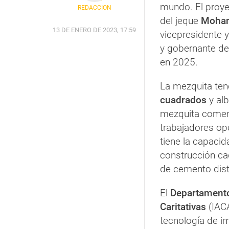
mundo. El proyec
REDACCIÓN
del jeque
Moham
13 DE ENERO DE 2023, 17:59
vicepresidente 
y gobernante de
en 2025.
La mezquita ten
cuadrados
y al
mezquita come
trabajadores op
tiene la capaci
construcción c
de cemento disti
El
Departamento
Caritativas
(IACA
tecnología de i