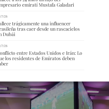
mpresario emiratí Mustafa Galadari
/7/26
allece trágicamente una influencer
rasileña tras caer desde un rascacielos
n Dubái
/7/26
onflicto entre Estados Unidos e Irán: Lo
ue los residentes de Emiratos deben
aber