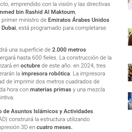
to, emprendido con la visión y las directivas
med bin Rashid Al Maktoum
,
y primer ministro de
Emiratos Árabes Unidos
Dubai
, está programado para completarse
drá una superficie de
2.000 metros
bergará hasta 600 fieles. La construcción de la
nzará en
octubre
de este año. en 2024, tres
erarán la
impresora robótica
. La impresora
dad de imprimir dos metros cuadrados de
ada hora con
materias primas
y una mezcla
ntiva.
 de Asuntos Islámicos y Actividades
D) construirá la estructura utilizando
mpresión 3D en
cuatro meses.