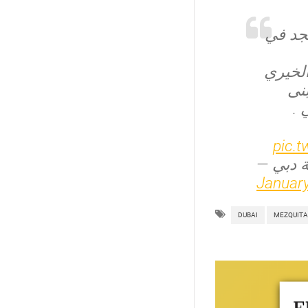
"د في
الخيري
نى
بي
pic.
January
DUBAI
MEZQUITA