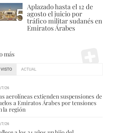
Aplazado hasta el 12 de
5
agosto el juicio por
tráfico militar sudanés en
Emiratos Árabes
o más
VISTO
ACTUAL
/7/26
as aerolíneas extienden suspensiones de
uelos a Emiratos Árabes por tensiones
n la región
/7/26
allece a los 24 años un hijo del