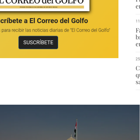
e
11
F
b
e
25
C
q
s