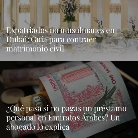
Expatriados no musulmanes en
Dubái: Guía para contraer
matrimonio civil
¿Qué pasa si no pagas un préstamo
personal en Emiratos Árabes? Un
abogado lo explica