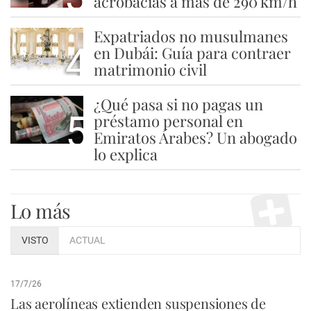
acrobacias a más de 290 km/h
Expatriados no musulmanes
4
en Dubái: Guía para contraer
matrimonio civil
¿Qué pasa si no pagas un
5
préstamo personal en
Emiratos Árabes? Un abogado
lo explica
Lo más
VISTO
ACTUAL
17/7/26
Las aerolíneas extienden suspensiones de