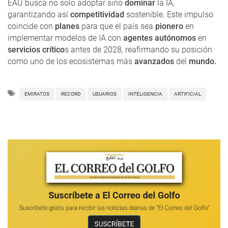
EAU busca no solo adoptar sino
dominar
la IA,
garantizando así
competitividad
sostenible. Este impulso
coincide con
planes
para que el país sea
pionero
en
implementar modelos de IA con
agentes autónomos
en
servicios crítico
s antes de 2028, reafirmando su posición
como uno de los ecosistemas más
avanzados
del
mundo.
EMIRATOS
RECORD
USUARIOS
INTELIGENCIA
ARTIFICIAL