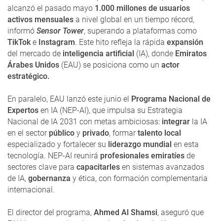
alcanzó el pasado mayo
1.000 millones de usuarios
activos mensuales
a nivel global en un tiempo récord,
informó
Sensor Tower
, superando a plataformas como
TikTok
e
Instagram
. Este hito refleja la rápida
expansión
del mercado de
inteligencia artificial
(IA), donde
Emiratos
Árabes Unidos
(EAU) se posiciona como un
actor
estratégico.
En paralelo, EAU lanzó este junio el
Programa Nacional de
Expertos
en IA (NEP-AI), que impulsa su Estrategia
Nacional de IA 2031 con metas ambiciosas:
integrar
la IA
en el sector
público
y
privado
, formar
talento local
especializado y fortalecer su
liderazgo mundial
en esta
tecnología. NEP-AI reunirá
profesionales emiratíes
de
sectores clave para
capacitarles
en sistemas avanzados
de IA,
gobernanza
y ética, con formación complementaria
internacional.
El director del programa,
Ahmed Al Shamsi
, aseguró que