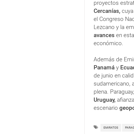
proyectos estrat
Cercanías,
cuy
el Congreso Nac
Lezcano y la em
avances
en esta
económico.
Además de Emir
Panamá
y
Ecua
de junio en cal
sudamericano, a
plena. Paraguay,
Uruguay,
afianz
escenario
geopo
EMIRATOS
PARA