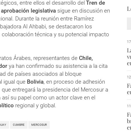
égicos, entre ellos el desarrollo del
Tren de
L
a
aprobación legislativa
sigue en discusión en
ional. Durante la reunión entre Ramírez
bajadora Al Ahbabi, se destacaron los
 colaboración técnica y su potencial impacto
17
L
v
atos Árabes, representantes de
Chile,
e
dor
ya han confirmado su asistencia a la cita
idad de países asociados al bloque
12
l igual que
Bolivia
, en proceso de adhesión
F
 que entregará la presidencia del Mercosur a
e
a así su papel como un actor clave en el
lítico
regional y global.
11
F
b
GUAY
CUMBRE
MERCOSUR
e