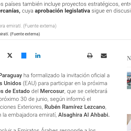
s países también incluye proyectos estratégicos, entre 
rcanías,
cuya
aprobación legislativa
sigue en discus
iratí. (Fuente externa)
N
 Paraguay
ha formalizado la invitación oficial a
s Unidos
(EAU) para participar en la próxima
s de Estado
del
Mercosur
, que se celebrará
próximo 30 de junio, según informó el
aciones Exteriores,
Rubén Ramírez Lezcano
,
n la embajadora emiratí,
Alsaghira Al Ahbabi.
 incluir a Emiratos Árabes responde a los