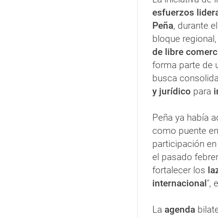
esfuerzos lider
Peña
, durante e
bloque regional,
de libre comerc
forma parte de 
busca consolida
y jurídico
para
i
Peña ya había ad
como puente en
participación e
el pasado febre
fortalecer los
la
internacional
",
La
agenda
bilat