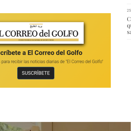
25
C
q
s