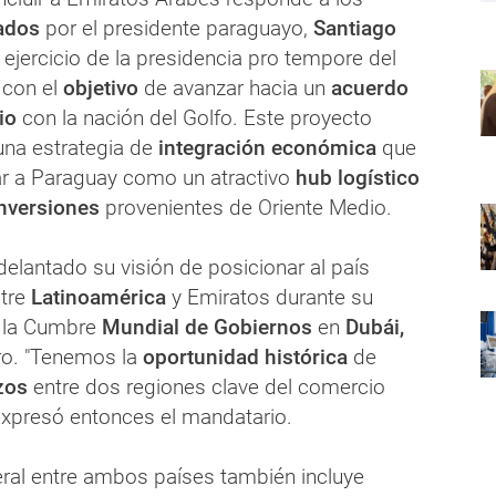
ados
por el presidente paraguayo,
Santiago
l ejercicio de la presidencia pro tempore del
 con el
objetivo
de avanzar hacia un
acuerdo
io
con la nación del Golfo. Este proyecto
una estrategia de
integración económica
que
r a Paraguay como un atractivo
hub logístico
nversiones
provenientes de Oriente Medio.
elantado su visión de posicionar al país
tre
Latinoamérica
y Emiratos durante su
n la Cumbre
Mundial de Gobiernos
en
Dubái,
ro. "Tenemos la
oportunidad histórica
de
zos
entre dos regiones clave del comercio
 expresó entonces el mandatario.
eral entre ambos países también incluye