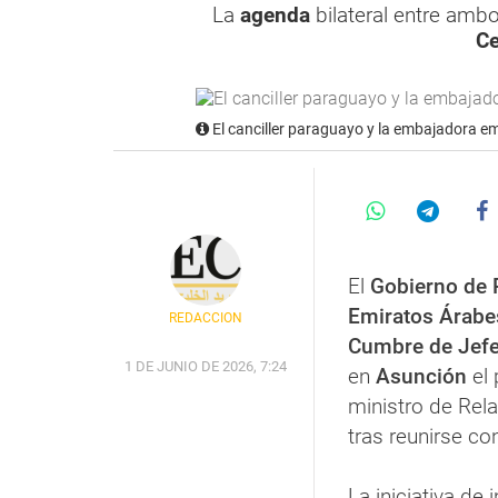
La
agenda
bilateral entre ambo
Ce
El canciller paraguayo y la embajadora em
El
Gobierno de
Emiratos Árabe
REDACCIÓN
Cumbre de Jefe
1 DE JUNIO DE 2026, 7:24
en
Asunción
el 
ministro de Rel
tras reunirse co
La iniciativa de