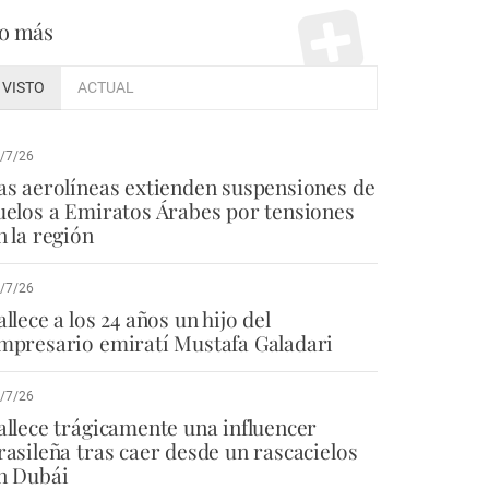
o más
VISTO
ACTUAL
/7/26
as aerolíneas extienden suspensiones de
uelos a Emiratos Árabes por tensiones
n la región
/7/26
allece a los 24 años un hijo del
mpresario emiratí Mustafa Galadari
/7/26
allece trágicamente una influencer
rasileña tras caer desde un rascacielos
n Dubái