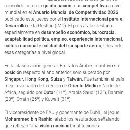
consolidó como la
quinta nación
más
competitiva
a nivel
mundial en el
Anuario Mundial de Competitividad 2026
publicado este jueves por el
Instituto Internacional para el
Desarrollo
de la Gestión (IMD). El país árabe destacó
especialmente en
desempeño económico, burocracia,
adaptabilidad política
,
empleo, experiencia internacional,
cultura nacional
y
calidad del transporte aéreo
, liderando
esas categorías a nivel global.
En la clasificación general, Emiratos Árabes mantuvo su
posición
respecto al año anterior, solo superado por
Singapur, Hong Kong, Suiza
y
Taiwán.
Fue también el país
mejor evaluado de la región de
Oriente Medio
y Norte de
África, seguido por
Qatar
(11º), Arabia Saudí (13º), Bahréin
(20º), Omán (25º) y Kuwait (31º).
El vicepresidente de EAU y gobernante de Dubái, el jeque
Mohammed bin Rashid
, alabó los resultados, señalando
que reflejan “una
visión nacional
, instituciones