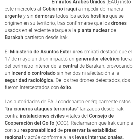
Emiratos Árabes Unidos
(EAU) instó
este miércoles al
Gobierno iraquí
a impedir de manera
urgente
y sin
demoras
todos los actos
hostiles
que se
originen en su territorio, tras confirmarse que los
drones
usados en el reciente ataque a la
planta nuclear
de
Barakah
partieron desde Irak.
El
Ministerio de Asuntos Exteriores
emiratí destacó que el
17 de mayo un dron impactó un
generador eléctrico
fuera
del perímetro interior de la
central
de Barakah, provocando
un
incendio controlado
sin heridos ni afectación a la
seguridad radiológica
. De los tres drones detectados, dos
fueron interceptados con
éxito
.
Las autoridades de EAU condenaron enérgicamente estos
“
traicioneros ataques terroristas”
lanzados desde Irak
contra
instalaciones civiles
vitales del
Consejo de
Cooperación del Golfo
(CCG). Reclamaron que Irak cumpla
con su
responsabilidad
de
preservar la estabilidad
regional
y actúe conforme a las
leyes internacionales,