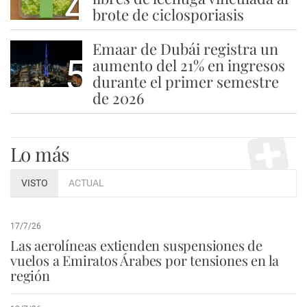
4
brote de ciclosporiasis
Emaar de Dubái registra un
5
aumento del 21% en ingresos
durante el primer semestre
de 2026
Lo más
VISTO
ACTUAL
17/7/26
Las aerolíneas extienden suspensiones de
vuelos a Emiratos Árabes por tensiones en la
región