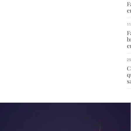
F
e
11
F
b
e
25
C
q
s