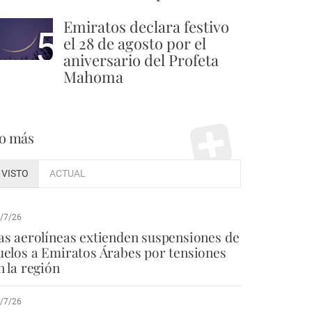
Emiratos declara festivo
5
el 28 de agosto por el
aniversario del Profeta
Mahoma
o más
VISTO
ACTUAL
/7/26
as aerolíneas extienden suspensiones de
uelos a Emiratos Árabes por tensiones
n la región
/7/26