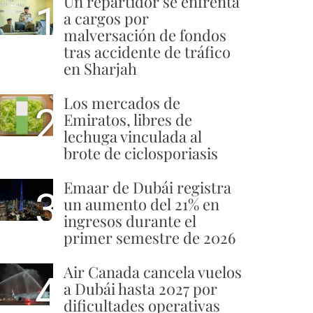
Un repartidor se enfrenta
1
a cargos por
malversación de fondos
tras accidente de tráfico
en Sharjah
Los mercados de
2
Emiratos, libres de
lechuga vinculada al
brote de ciclosporiasis
Emaar de Dubái registra
3
un aumento del 21% en
ingresos durante el
primer semestre de 2026
Air Canada cancela vuelos
4
a Dubái hasta 2027 por
dificultades operativas