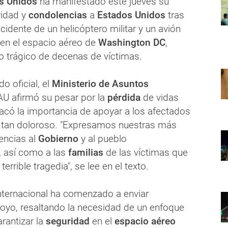
s Unidos
ha manifestado este jueves su
ridad y
condolencias
a
Estados Unidos
tras
cidente de un helicóptero militar y un avión
ó en el espacio aéreo de
Washington DC
,
o trágico de decenas de víctimas.
o oficial, el
Ministerio de Asuntos
U afirmó su pesar por la
pérdida
de vidas
có la importancia de apoyar a los afectados
tan doloroso. "Expresamos nuestras más
encias al
Gobierno
y al pueblo
 así como a las
familias
de las víctimas que
terrible tragedia", se lee en el texto.
ternacional ha comenzado a enviar
oyo, resaltando la necesidad de un enfoque
rantizar la
seguridad
en el
espacio aéreo