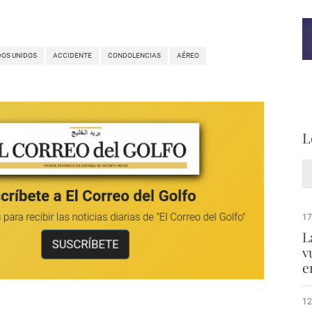
OS UNIDOS
ACCIDENTE
CONDOLENCIAS
AÉREO
L
17
L
v
e
12