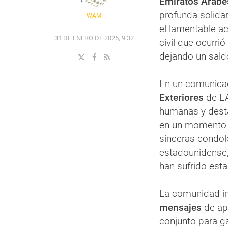
Emiratos Árabe
profunda solida
WAM
el lamentable ac
31 DE ENERO DE 2025, 9:32
civil que ocurri
dejando un sald
En un comunicad
Exteriores
de EA
humanas y desta
en un momento 
sinceras condol
estadounidense,
han sufrido esta 
La comunidad in
mensajes
de ap
conjunto para ga