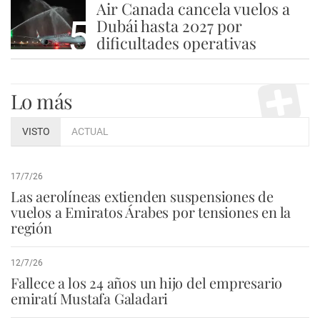
Air Canada cancela vuelos a
5
Dubái hasta 2027 por
dificultades operativas
Lo más
VISTO
ACTUAL
17/7/26
Las aerolíneas extienden suspensiones de
vuelos a Emiratos Árabes por tensiones en la
región
12/7/26
Fallece a los 24 años un hijo del empresario
emiratí Mustafa Galadari