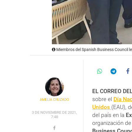
Miembros del Spanish Business Council l
EL CORREO DE
sobre el
Día Na
AMELIA CRUZADO
Unidos
(EAU), d
3 DE NOVIEMBRE DE 2021,
del país en la
Ex
7:48
organización de
Business Counc