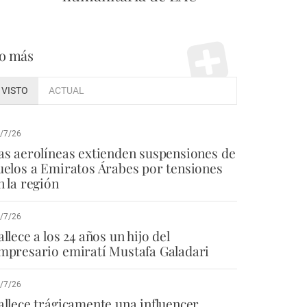
o más
VISTO
ACTUAL
/7/26
as aerolíneas extienden suspensiones de
uelos a Emiratos Árabes por tensiones
n la región
/7/26
allece a los 24 años un hijo del
mpresario emiratí Mustafa Galadari
/7/26
allece trágicamente una influencer