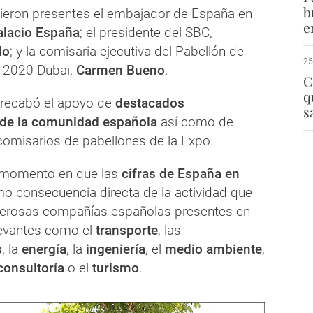
b
ieron presentes el embajador de España en
e
alacio España
; el presidente del SBC,
lo
; y la comisaria ejecutiva del Pabellón de
25
 2020 Dubai,
Carmen Bueno
.
C
q
 recabó el apoyo de
destacados
s
 de la comunidad española
así como de
omisarios de pabellones de la Expo.
n momento en que las
cifras de España en
 consecuencia directa de la actividad que
merosas compañías españolas presentes en
levantes como el
transporte
, las
s
, la
energía
, la
ingeniería
, el
medio ambiente
,
consultoría
o el
turismo
.