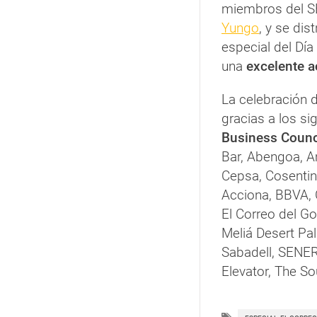
miembros del S
Yungo
, y se dis
especial del Dí
una
excelente 
La celebración 
gracias a los si
Business Counc
Bar, Abengoa, A
Cepsa, Cosentin
Acciona, BBVA, 
El Correo del Gol
Meliá Desert Pal
Sabadell, SENER
Elevator, The S