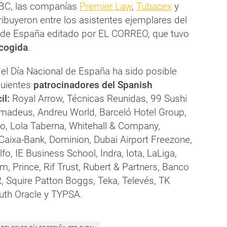
BC, las companías
Premier Law
,
Tubacex
y
tribuyeron entre los asistentes ejemplares del
a de España editado por EL CORREO, que tuvo
acogida
.
del Día Nacional de España ha sido posible
guientes
patrocinadores del Spanish
il:
Royal Arrow, Técnicas Reunidas, 99 Sushi
madeus, Andreu World, Barceló Hotel Group,
o, Lola Taberna, Whitehall & Company,
Caixa-Bank, Dominion, Dubai Airport Freezone,
fo, IE Business School, Indra, Iota, LaLiga,
m, Prince, Rif Trust, Rubert & Partners, Banco
, Squire Patton Boggs, Teka, Televés, TK
outh Oracle y TYPSA.