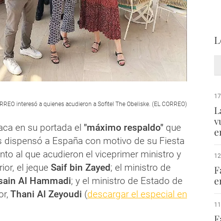
L
17
RREO interesó a quienes acudieron a Sofitel The Obeliske. (EL CORREO)
L
v
aca en su portada el
"máximo respaldo"
que
e
 dispensó a España con motivo de su Fiesta
nto al que acudieron el viceprimer ministro y
12
rior, el jeque
Saif bin Zayed
; el ministro de
F
e
sain Al Hammadi
; y el ministro de Estado de
or,
Thani Al Zeyoudi
(
descargar el especial en
11
F