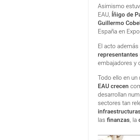
Asimismo estuv
EAU,
Íñigo de P
Guillermo Cobe
España en Expo
El acto además
representantes
embajadores y c
Todo ello en u
EAU crecen
como
desarrollan nu
sectores tan re
infraestructura
las
finanzas
, la