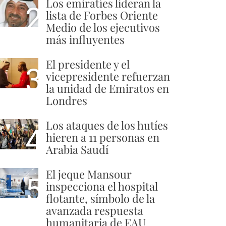
Los emiratíes lideran la
2
lista de Forbes Oriente
Medio de los ejecutivos
más influyentes
El presidente y el
3
vicepresidente refuerzan
la unidad de Emiratos en
Londres
Los ataques de los hutíes
4
hieren a 11 personas en
Arabia Saudí
El jeque Mansour
5
inspecciona el hospital
flotante, símbolo de la
avanzada respuesta
humanitaria de EAU