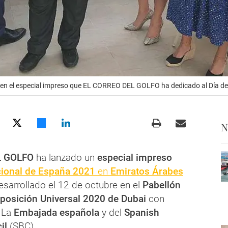
een el especial impreso que EL CORREO DEL GOLFO ha dedicado al Día 
N
L GOLFO
ha lanzado un
especial impreso
cional de España 2021
en
Emiratos Árabes
esarrollado el 12 de octubre en el
Pabellón
posición Universal 2020 de Dubai
con
 La
Embajada española
y del
Spanish
il
(SBC).