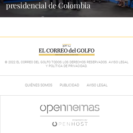
presidencial de Colombia
© 2022 EL CORREO DEL GOLFO TODOS LOS DERECHOS RESERVADOS. AVISO LEGAL
Y POLÍTICA DE PRIVACIDAD
.
QUIÉNES SOMOS
PUBLICIDAD
AVISO LEGAL