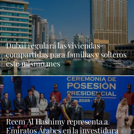
Dubái regulará las viviendas
compartidas para familias y solteros
este mismo mes
Reem Al Hashimy representa a
Emiratos Árabes en la investidura