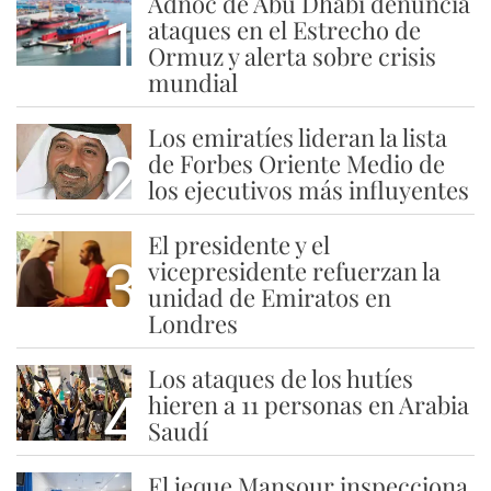
Adnoc de Abu Dhabi denuncia
1
ataques en el Estrecho de
Ormuz y alerta sobre crisis
mundial
Los emiratíes lideran la lista
2
de Forbes Oriente Medio de
los ejecutivos más influyentes
El presidente y el
3
vicepresidente refuerzan la
unidad de Emiratos en
Londres
Los ataques de los hutíes
4
hieren a 11 personas en Arabia
Saudí
El jeque Mansour inspecciona