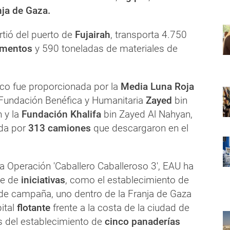
nja de Gaza.
rtió del puerto de
Fujairah
, transporta 4.750
imentos
y 590 toneladas de materiales de
rco fue proporcionada por la
Media Luna Roja
a Fundación Benéfica y Humanitaria
Zayed
bin
 y la
Fundación Khalifa
bin Zayed Al Nahyan,
ada por
313 camiones
que descargaron en el
a Operación 'Caballero Caballeroso 3', EAU ha
ie de
iniciativas
, como el establecimiento de
e campaña, uno dentro de la Franja de Gaza
pital
flotante
frente a la costa de la ciudad de
s del establecimiento de
cinco panaderías