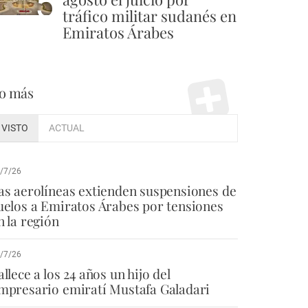
5
tráfico militar sudanés en
Emiratos Árabes
o más
VISTO
ACTUAL
/7/26
as aerolíneas extienden suspensiones de
uelos a Emiratos Árabes por tensiones
n la región
/7/26
allece a los 24 años un hijo del
mpresario emiratí Mustafa Galadari