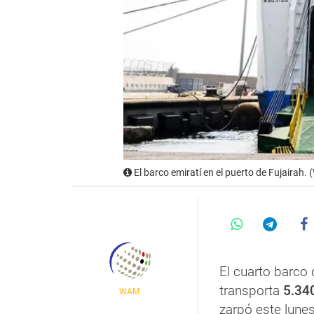
El barco emiratí en el puerto de Fujairah.
El cuarto barco
transporta
5.34
WAM
zarpó este lunes