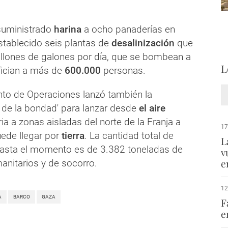
suministrado
harina
a ocho panaderías en
stablecido seis plantas de
desalinización
que
llones de galones por día, que se bombean a
L
efician a más de
600.000
personas.
to de Operaciones lanzó también la
 de la bondad' para lanzar desde
el aire
a a zonas aisladas del norte de la Franja a
17
uede llegar por
tierra
. La cantidad total de
L
asta el momento es de 3.382 toneladas de
v
e
anitarios y de socorro.
12
A
BARCO
GAZA
F
e