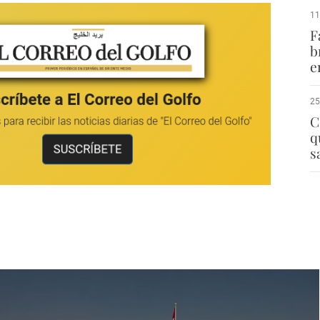
11
F
b
e
25
C
q
s