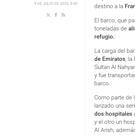
9 DE JULIO DE 2024, 8:40
destino a la
Fra
El barco, que pa
toneladas de
al
refugio.
La carga del ba
de Emiratos
, l
Sultan Al Nahyan
y fue transport
barco.
Como parte de l
lanzado una ser
dos hospitales
d
y el otro un hos
Al Arish, ademá