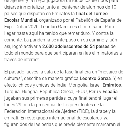
de ajedrez y la mejor jugadora de todos los tiempos para
dejarse inmortalizar junto al centenar de alumnos de 10
países que disputan en Emiratos la
final del Torneo
Escolar Mundial
, organizado por el Pabellón de España de
Expo Dubai 2020. Leontxo García es el comisario. Para
llegar hasta aquí ha tenido que remar duro. Y contra la
corriente. La pandemia se interpuso en su camino y, aún
así, logró activar a
2.600 adolescentes de 54 países
de
todo el mundo para que participaran en las eliminatorias a
través de internet.
El pasado jueves la sala de la fase final era un “mosaico de
culturas”, describe de manera gráfica
Leontxo García
. Y, en
efecto, chicos y chicas de India, Mongolia, Israel,
Emiratos
,
Turquía, Hungría, República Checa, EEUU, Perú y
España
jugaban sus primeras partidas, cuya final tendrá lugar el
lunes 29 con la presencia de los presidentes de la
Federación Internacional de Ajedrez (FIDE), la árabe y la
emiratí. En este grupo internacional de escolares, ya
figuran dos de las perlas que previsiblemente marcarán el