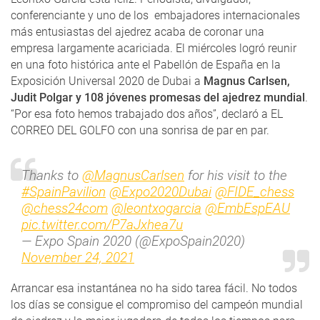
conferenciante y uno de los embajadores internacionales
más entusiastas del ajedrez acaba de coronar una
empresa largamente acariciada. El miércoles logró reunir
en una foto histórica ante el Pabellón de España en la
Exposición Universal 2020 de Dubai a
Magnus Carlsen,
Judit Polgar y 108 jóvenes promesas del ajedrez mundial
.
“Por esa foto hemos trabajado dos años”, declaró a EL
CORREO DEL GOLFO con una sonrisa de par en par.
Thanks to
@MagnusCarlsen
for his visit to the
#SpainPavilion
@Expo2020Dubai
@FIDE_chess
@chess24com
@leontxogarcia
@EmbEspEAU
pic.twitter.com/P7aJxhea7u
— Expo Spain 2020 (@ExpoSpain2020)
November 24, 2021
Arrancar esa instantánea no ha sido tarea fácil. No todos
los días se consigue el compromiso del campeón mundial