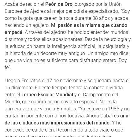
Acaba de recibir el
Peón de Oro
, otorgado por la Unión
Europea de Ajedrez al mejor periodista especializado. “Soy
como la gota que cae en la roca durante 38 años y acaba
haciendo un agujero.
Mi pasión es la misma que cuando
empecé
. A través del ajedrez he podido entender mundos
distintos y todos ellos apasionantes. Desde la neurología y
la educación hasta la inteligencia artificial, la psiquiatría y
la historia de un deporte muy antiguo. Un amigo mío dice
que una vida no es suficiente para disfrutarlo entero. Doy
fe”.
Llegó a Emiratos el 17 de noviembre y se quedará hasta el
16 diciembre. En este tiempo, tendrá la cabeza dividida
entre el
Torneo Escolar Mundial
y el Campeonato del
Mundo, que cubrirá como enviado especial. No es la
primera vez que viene a Emiratos. “Ya estuve en 1986 y no
era tan imponente como hoy todavía. Ahora Dubai es
una
de las ciudades más impresionantes del mundo
. Y he
conocido cerca de cien. Recomiendo a todo viajero que
reserve un tiempo para invertirlo aquí. Este país es