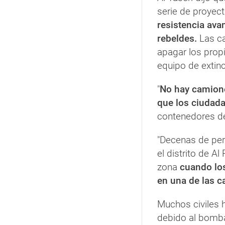
serie de proyect
resistencia ava
rebeldes.
Las ca
apagar los prop
equipo de extinc
"
No hay camione
que los ciudada
contenedores de
"Decenas de per
el distrito de A
zona
cuando lo
en una de las c
Muchos civiles h
debido al bomba