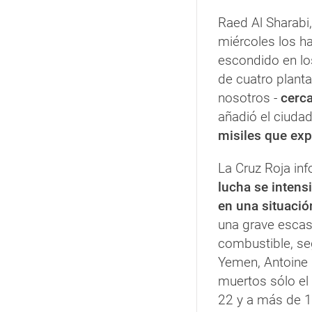
Raed Al Sharabi,
miércoles los h
escondido en lo
de cuatro plant
nosotros -
cerca
añadió el ciuda
misiles que exp
La Cruz Roja in
lucha se intens
en una situaci
una grave escas
combustible, seg
Yemen, Antoine 
muertos sólo el
22 y a más de 1