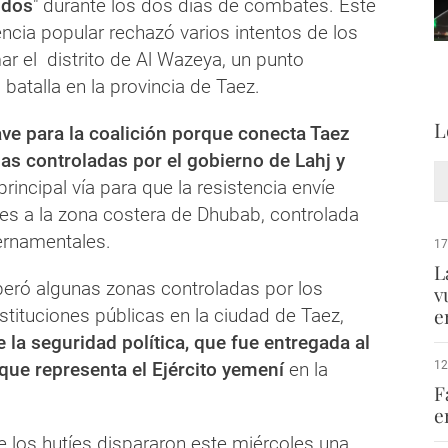
idos
" durante los dos días de combates. Este
tencia popular rechazó varios intentos de los
ar el distrito de Al Wazeya, un punto
 batalla en la provincia de Taez.
L
lave para la coalición porque conecta Taez
ias controladas por el gobierno de Lahj y
principal vía para que la resistencia envíe
res a la zona costera de Dhubab, controlada
ernamentales.
17
L
iberó algunas zonas controladas por los
v
e
nstituciones públicas en la ciudad de Taez,
e la seguridad política, que fue entregada al
 que representa el Ejército yemení
en la
12
F
e
ue los hutíes dispararon este miércoles una