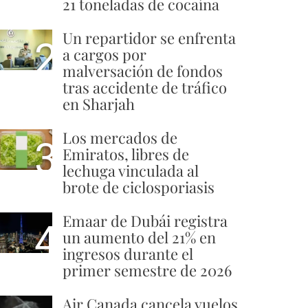
21 toneladas de cocaína
Un repartidor se enfrenta
2
a cargos por
malversación de fondos
tras accidente de tráfico
en Sharjah
Los mercados de
3
Emiratos, libres de
lechuga vinculada al
brote de ciclosporiasis
Emaar de Dubái registra
4
un aumento del 21% en
ingresos durante el
primer semestre de 2026
Air Canada cancela vuelos