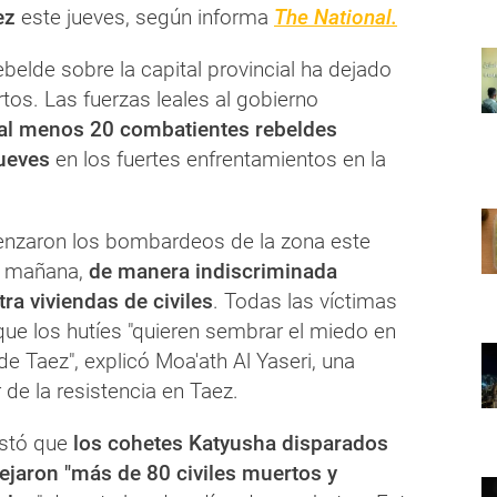
ez
este jueves, según informa
The National.
elde sobre la capital provincial ha dejado
os. Las fuerzas leales al gobierno
al menos 20 combatientes rebeldes
ueves
en los fuertes enfrentamientos en la
enzaron los bombardeos de la zona este
a mañana,
de manera indiscriminada
ra viviendas de civiles
. Todas las víctimas
rque los hutíes "quieren sembrar el miedo en
e Taez", explicó Moa'ath Al Yaseri, una
de la resistencia en Taez.
estó que
los cohetes Katyusha disparados
dejaron "más de 80 civiles muertos y