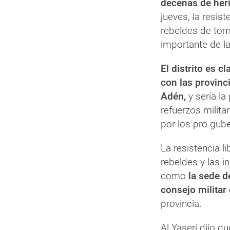
decenas de her
jueves, la resis
rebeldes de tom
importante de la
El distrito es c
con las provinc
Adén,
y sería la 
refuerzos milita
por los pro gub
La resistencia l
rebeldes y las i
como
la sede d
consejo militar
provincia.
Al Yaseri dijo q