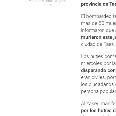
23 DE OCTUBRE DE 2015,
provincia de Ta
10:15
El bombardeo reb
más de 80 muert
informaron que
murieron este j
ciudad de Taez.
Los hutíes com
miércoles por l
disparando cont
eran civiles, po
los ciudadanos d
persona popular 
Al Yaseri manif
por los hutíes 