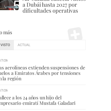
5
a Dubái hasta 2027 por
dificultades operativas
o más
VISTO
ACTUAL
/7/26
as aerolíneas extienden suspensiones de
uelos a Emiratos Árabes por tensiones
n la región
/7/26
allece a los 24 años un hijo del
mpresario emiratí Mustafa Galadari