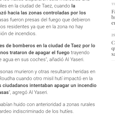
11
iles en la ciudad de Taez, cuando
la
F
nzó hacia las zonas controladas por los
b
sas fueron presas del fuego que debieron
e
ios residentes ya que en la zona no hay
ión de incendios.
25
C
s de bomberos en la ciudad de Taez por lo
q
nos trataron de apagar el fuego
trayendo
s
 agua en sus coches", añadió Al Yaseri.
sonas murieron y otras resultaron heridas en
l Roudha cuando otro misil hutí impactó en la
s ciudadanos intentaban apagar un incendio
asas
", agregó Al Yaseri.
abían huido con anterioridad a zonas rurales
rdeo indiscriminado de los hutíes.