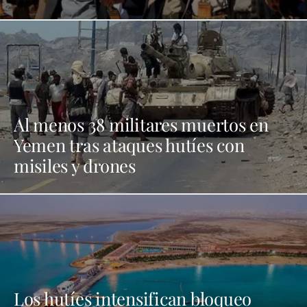
Al menos 38 militares muertos en
Yemen tras ataques hutíes con
misiles y drones
Los hutíes intensifican bloqueo