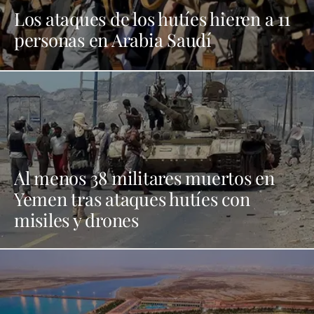
Los ataques de los hutíes hieren a 11
personas en Arabia Saudí
Al menos 38 militares muertos en
Yemen tras ataques hutíes con
misiles y drones