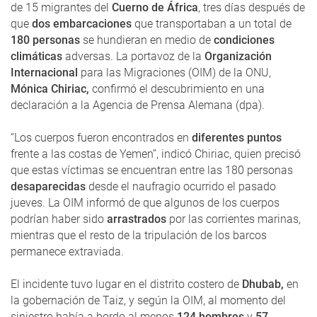
de 15 migrantes del
Cuerno de África
, tres días después de
que
dos embarcaciones
que transportaban a un total de
180 personas
se hundieran en medio de
condiciones
climáticas
adversas. La portavoz de la
Organización
Internacional
para las Migraciones (OIM) de la ONU,
Mónica Chiriac,
confirmó el descubrimiento en una
declaración a la Agencia de Prensa Alemana (dpa).
“Los cuerpos fueron encontrados en
diferentes puntos
frente a las costas de Yemen”, indicó Chiriac, quien precisó
que estas víctimas se encuentran entre las 180 personas
desaparecidas
desde el naufragio ocurrido el pasado
jueves. La OIM informó de que algunos de los cuerpos
podrían haber sido
arrastrados
por las corrientes marinas,
mientras que el resto de la tripulación de los barcos
permanece extraviada.
El incidente tuvo lugar en el distrito costero de
Dhubab,
en
la gobernación de Taiz, y según la OIM, al momento del
siniestro había a bordo al menos
124 hombres
y
57