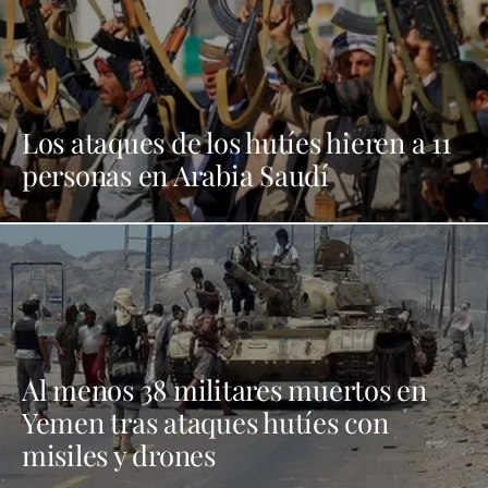
Los ataques de los hutíes hieren a 11
personas en Arabia Saudí
Al menos 38 militares muertos en
Yemen tras ataques hutíes con
misiles y drones