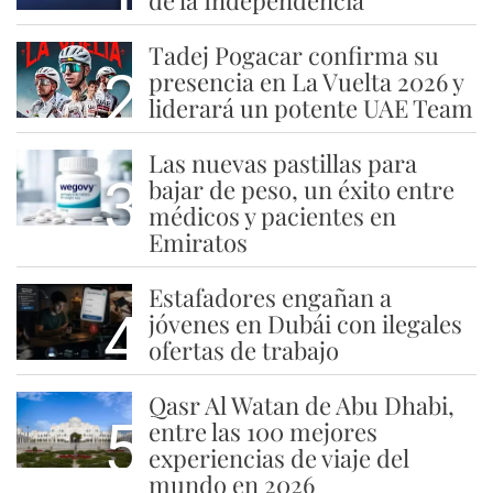
de la Independencia
Tadej Pogacar confirma su
2
presencia en La Vuelta 2026 y
liderará un potente UAE Team
Las nuevas pastillas para
3
bajar de peso, un éxito entre
médicos y pacientes en
Emiratos
Estafadores engañan a
4
jóvenes en Dubái con ilegales
ofertas de trabajo
Qasr Al Watan de Abu Dhabi,
5
entre las 100 mejores
experiencias de viaje del
mundo en 2026