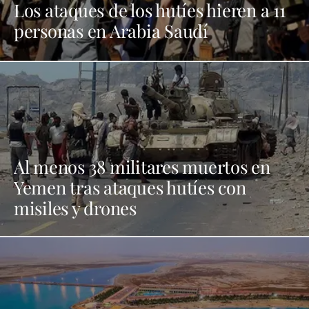
Los ataques de los hutíes hieren a 11
personas en Arabia Saudí
Al menos 38 militares muertos en
Yemen tras ataques hutíes con
misiles y drones