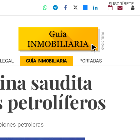
SUSCRÍBETE
LEGAL
GUÍA INMOBILIARIA
PORTADAS
rina saudita
 petrolíferos
ciones petroleras