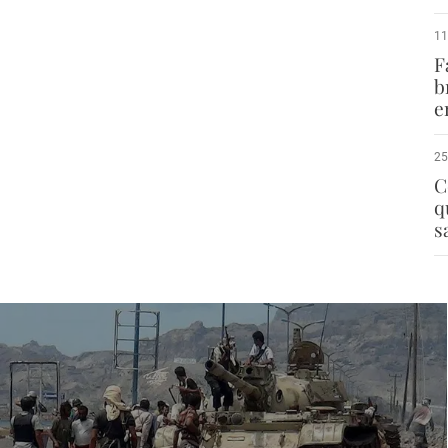
11
F
b
e
25
C
q
s