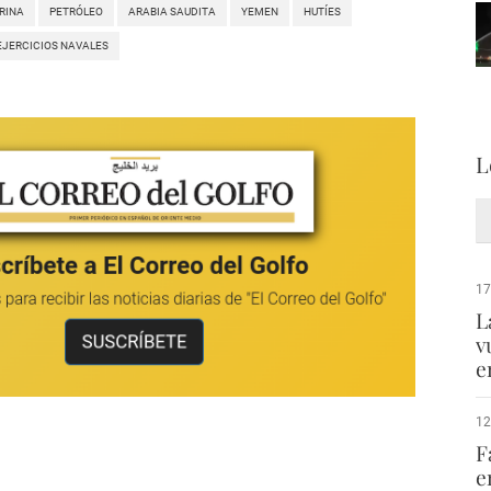
RINA
PETRÓLEO
ARABIA SAUDITA
YEMEN
HUTÍES
EJERCICIOS NAVALES
L
17
L
v
e
12
F
e