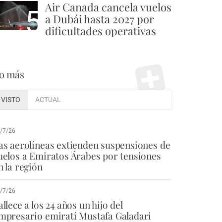
Air Canada cancela vuelos
5
a Dubái hasta 2027 por
dificultades operativas
o más
VISTO
ACTUAL
/7/26
as aerolíneas extienden suspensiones de
uelos a Emiratos Árabes por tensiones
n la región
/7/26
allece a los 24 años un hijo del
mpresario emiratí Mustafa Galadari