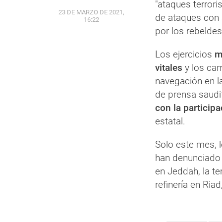
"ataques terrori
23 DE MARZO DE 2021,
de ataques con a
16:22
por los rebelde
Los ejercicios
m
vitales
y los cam
navegación en la
de prensa saudit
con la particip
estatal.
Solo este mes, l
han denunciado 
en Jeddah, la t
refinería en Riad