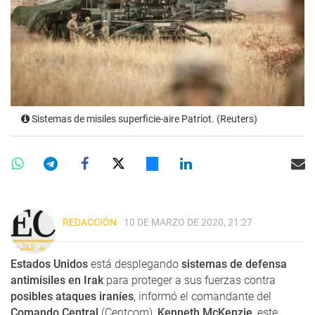
Sistemas de misiles superficie-aire Patriot. (Reuters)
REDACCIÓN
10 DE MARZO DE 2020, 21:27
Estados Unidos
está desplegando
sistemas de defensa
antimisiles en Irak
para proteger a sus fuerzas contra
posibles ataques iraníes
, informó el comandante del
Comando Central
(Centcom),
Kenneth McKenzie
, este