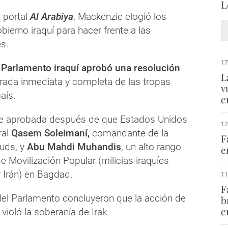
L
 portal
Al Arabiya
, Mackenzie elogió los
bierno iraquí para hacer frente a las
es.
17
l
Parlamento iraquí aprobó una resolución
L
tirada inmediata y completa de las tropas
v
aís.
e
ue aprobada después de que Estados Unidos
12
ral
Qasem Soleimaní,
comandante de la
F
Quds, y
Abu Mahdi Muhandis
, un alto rango
e
e Movilización Popular (milicias iraquíes
 Irán) en Bagdad.
11
F
l Parlamento concluyeron que la acción de
b
e
violó la soberanía de Irak.