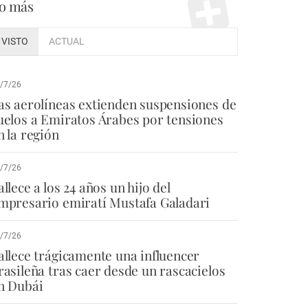
o más
VISTO
ACTUAL
/7/26
as aerolíneas extienden suspensiones de
uelos a Emiratos Árabes por tensiones
n la región
/7/26
allece a los 24 años un hijo del
mpresario emiratí Mustafa Galadari
/7/26
allece trágicamente una influencer
rasileña tras caer desde un rascacielos
n Dubái