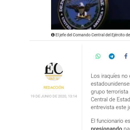
El jefe del Comando Central del Ejército 
Los iraquíes no 
estadounidenses
REDACCIÓN
grupo terrorista
19 DE JUNIO DE 2020, 13:14
Central de Esta
entrevista este
El funcionario 
presionando
par