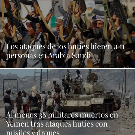
Los ataques de los hutíes hieren a 11
personas en Arabia Saudí
Al menos 38 militares muertos en
Yemen tras ataques hutíes con
misiles y drones