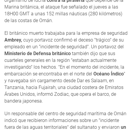
organismo de lucha
contra la piratería
que depende de la
Marina británica, el ataque fue señalado el jueves a las
18H00 GMT a unas 152 millas náuticas (280 kilómetros)
de las costas de Omán.
El británico muerto trabajaba para la empresa de seguridad
Ambrey,
cuyo portavoz confirmó el deceso "trágico" de su
empleado en un "incidente de seguridad". Un portavoz del
Ministerio de Defensa británico
también dijo que sus
cuarteles generales en la región "estaban actualmente
investigando" los hechos. "En el momento del incidente, la
embarcación se encontraba en el norte del
Océano Índico
"
y navegaba sin cargamento desde Dar es Salaam, en
Tanzania, hacia Fujairah, una ciudad costera de Emiratos
Árabes Unidos, informó Zodiac, que opera el barco, de
bandera japonesa.
Un responsable del centro de seguridad marítima de Omán
indicó que recibieron informaciones sobre un "incidente
fuera de las aguas territoriales" del sultanato y enviaron
un