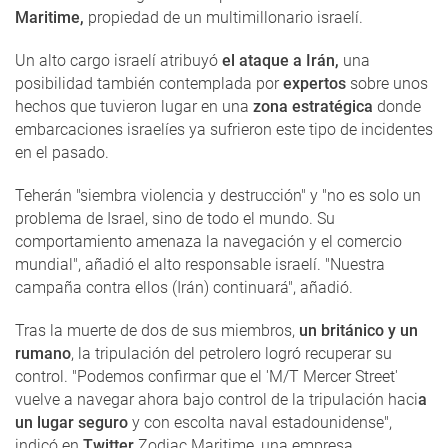
Maritime,
propiedad de un multimillonario israelí.
Un alto cargo israelí atribuyó
el ataque a Irán,
una
posibilidad también contemplada por
expertos
sobre unos
hechos que tuvieron lugar en una
zona estratégica
donde
embarcaciones israelíes ya sufrieron este tipo de incidentes
en el pasado.
Teherán "siembra violencia y destrucción" y "no es solo un
problema de Israel, sino de todo el mundo. Su
comportamiento amenaza la navegación y el comercio
mundial", añadió el alto responsable israelí. "Nuestra
campaña contra ellos (Irán) continuará", añadió.
Tras la muerte de dos de sus miembros,
un británico y un
rumano
, la tripulación del petrolero logró recuperar su
control. "Podemos confirmar que el 'M/T Mercer Street'
vuelve a navegar ahora bajo control de la tripulación haci
a
un lugar seguro
y con escolta naval estadounidense",
indicó en
Twitter
Zodiac Maritime, una empresa