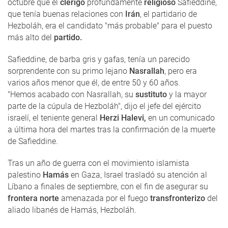
octubre que el
clérigo
profundamente
religioso
Safieddine,
que tenía buenas relaciones con
Irán
, el partidario de
Hezboláh, era el candidato "más probable" para el puesto
más alto del
partido.
Safieddine, de barba gris y gafas, tenía un parecido
sorprendente con su primo lejano
Nasrallah
, pero era
varios años menor que él, de entre 50 y 60 años.
"Hemos acabado con Nasrallah, su
sustituto
y la mayor
parte de la cúpula de Hezboláh", dijo el jefe del ejército
israelí, el teniente general
Herzi Halevi,
en un comunicado
a última hora del martes tras la confirmación de la muerte
de Safieddine.
Tras un año de guerra con el movimiento islamista
palestino
Hamás
en Gaza, Israel trasladó su atención al
Líbano a finales de septiembre, con el fin de asegurar su
frontera norte
amenazada por el fuego
transfronterizo
del
aliado libanés de Hamás, Hezboláh.