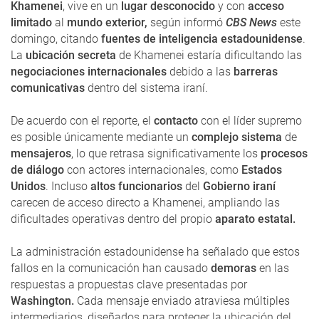
Khamenei
, vive en un
lugar desconocido
y con
acceso
limitado
al
mundo exterior,
según informó
CBS News
este
domingo, citando
fuentes de inteligencia estadounidense
.
La
ubicación secreta
de Khamenei estaría dificultando las
negociaciones internacionales
debido a las
barreras
comunicativas
dentro del sistema iraní.
De acuerdo con el reporte, el
contacto
con el líder supremo
es posible únicamente mediante un
complejo sistema
de
mensajeros
, lo que retrasa significativamente los
procesos
de diálogo
con actores internacionales, como
Estados
Unidos
. Incluso
altos funcionarios
del
Gobierno iraní
carecen de acceso directo a Khamenei, ampliando las
dificultades operativas dentro del propio
aparato estatal.
La administración estadounidense ha señalado que estos
fallos en la comunicación han causado
demoras
en las
respuestas a propuestas clave presentadas por
Washington.
Cada mensaje enviado atraviesa múltiples
intermediarios, diseñados para proteger la ubicación del