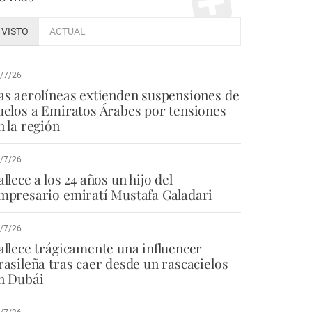
VISTO
ACTUAL
/7/26
as aerolíneas extienden suspensiones de
uelos a Emiratos Árabes por tensiones
n la región
/7/26
allece a los 24 años un hijo del
mpresario emiratí Mustafa Galadari
/7/26
allece trágicamente una influencer
rasileña tras caer desde un rascacielos
n Dubái