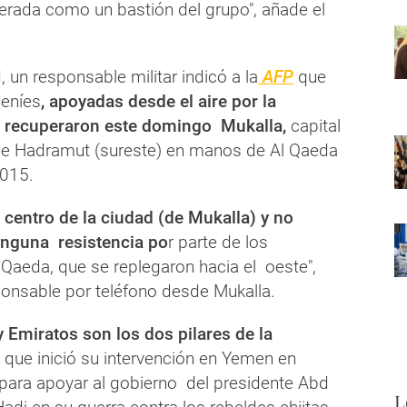
erada como un bastión del grupo", añade el
, un responsable militar indicó a la
AFP
que
eníes
, apoyadas desde el aire por la
, recuperaron este domingo Mukalla,
capital
 de Hadramut (sureste) en manos de Al Qaeda
2015.
 centro de la ciudad (de Mukalla) y no
nguna resistencia po
r parte de los
 Qaeda, que se replegaron hacia el oeste",
ponsable por teléfono desde Mukalla.
y Emiratos son los dos pilares de la
, que inició su intervención en Yemen en
ara apoyar al gobierno del presidente Abd
L