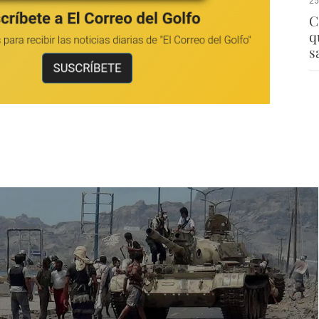
25
C
q
s