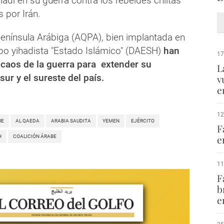
di en su guerra contra los rebeldes chiitas
 por Irán.
Península Arábiga (AQPA), bien implantada en
po yihadista "Estado Islámico" (DAESH)
han
17
caos de la guerra para extender su
L
 sur y el sureste del país.
v
e
12
UE
AL QAEDA
ARABIA SAUDITA
YEMEN
EJÉRCITO
F
e
H
COALICIÓN ÁRABE
11
F
b
e