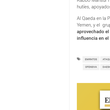
Rabbo Mansur Ha
hutíes, apoyados
Al Qaeda en la 
Yemen, y el gru
aprovechado el 
influencia en el
EMIRATOS
ATAQ
OFENSIVA
DAES