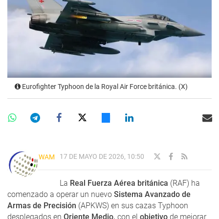
Eurofighter Typhoon de la Royal Air Force británica. (X)
17 DE MAYO DE 2026, 10:50
WAM
La
Real Fuerza Aérea británica
(RAF) ha
comenzado a operar un nuevo
Sistema Avanzado de
Armas de Precisión
(APKWS) en sus cazas Typhoon
desplegados en
Oriente Medio,
con el
objetivo
de mejorar