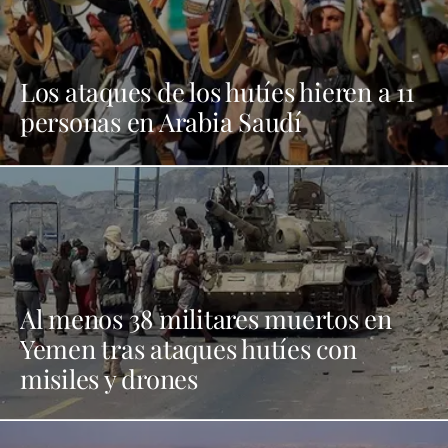
Los ataques de los hutíes hieren a 11
personas en Arabia Saudí
Al menos 38 militares muertos en
Yemen tras ataques hutíes con
misiles y drones