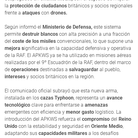
la
protección de ciudadanos
británicos y socios regionales
frente a
ataques
con
drones.
Según informó el
Ministerio de Defensa,
este sistema
permite
destruir blancos
con alta precisión a una fracción
del
coste de los misiles
convencionales, lo que supone una
mejora s
ignificativa en la capacidad defensiva y operativa
de la RAF. El APKWS ya se ha utilizado en misiones aéreas
realizadas por el 9º Escuadrón de la RAF, dentro del marco
de
operaciones
destinadas a
salvaguardar
al pueblo,
intereses
y socios británicos en la región.
El comunicado oficial subrayó que esta nueva arma,
instalada en los
cazas Typhoon
, representa un
avance
tecnológico
clave para enfrentarse a
amenazas
emergentes con eficiencia y
menor gasto
logístico. La
introducción del APKWS refuerza el
compromiso
del
Reino
Unido
con la estabilidad y seguridad en
Oriente Medio
,
adaptando sus
capacidades militares
a los desafíos