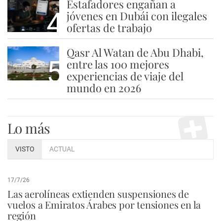
Estafadores engañan a
4
jóvenes en Dubái con ilegales
ofertas de trabajo
Qasr Al Watan de Abu Dhabi,
5
entre las 100 mejores
experiencias de viaje del
mundo en 2026
Lo más
VISTO
ACTUAL
17/7/26
Las aerolíneas extienden suspensiones de
vuelos a Emiratos Árabes por tensiones en la
región