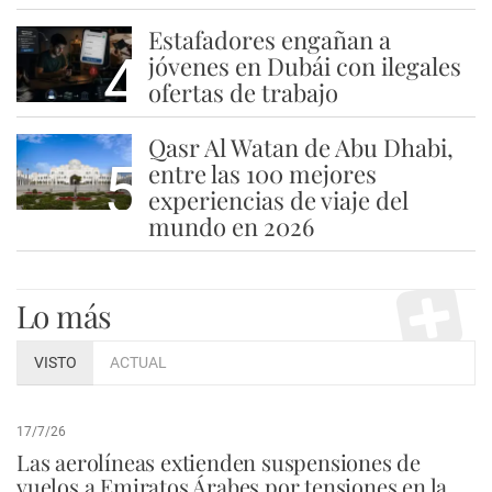
Estafadores engañan a
4
jóvenes en Dubái con ilegales
ofertas de trabajo
Qasr Al Watan de Abu Dhabi,
5
entre las 100 mejores
experiencias de viaje del
mundo en 2026
Lo más
VISTO
ACTUAL
17/7/26
Las aerolíneas extienden suspensiones de
vuelos a Emiratos Árabes por tensiones en la