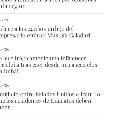
n la región
/7/26
allece a los 24 años un hijo del
mpresario emiratí Mustafa Galadari
/7/26
allece trágicamente una influencer
rasileña tras caer desde un rascacielos
n Dubái
/7/26
onflicto entre Estados Unidos e Irán: Lo
ue los residentes de Emiratos deben
aber