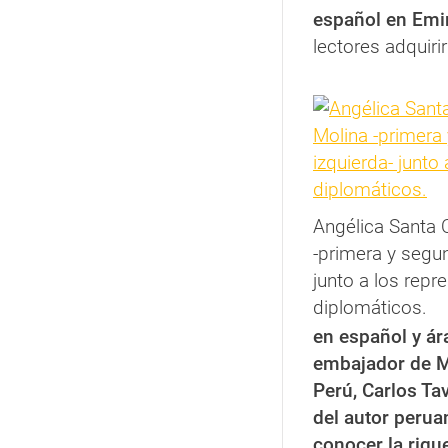
español en Emi
lectores adquiri
Angélica Santa 
-primera y segun
junto a los repr
diplomáticos.
en español y ár
embajador de M
Perú, Carlos Ta
del autor perua
conocer la rique