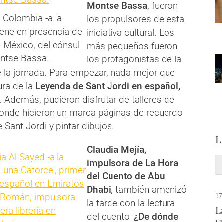
Montse Bassa
, fueron
 Colombia -a la
los propulsores de esta
viene en presencia de
iniciativa cultural. Los
México, del cónsul
más pequeños fueron
ontse Bassa.
los protagonistas de la
e la jornada. Para empezar, nada mejor que
ura de la
Leyenda de Sant Jordi en español,
. Además, pudieron disfrutar de talleres de
nde hicieron un marca páginas de recuerdo
 Sant Jordi y pintar dibujos.
L
Claudia Mejía,
impulsora de La Hora
del Cuento de Abu
Dhabi
, también amenizó
17
la tarde con la lectura
L
del cuento '
¿De dónde
v