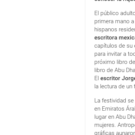
El público adul
primera mano a 
hispanos reside
escritora mexic
capítulos de su
para invitar a t
próximo libro de
libro de Abu Dh
El
escritor Jorg
la lectura de un
La festividad se
en Emiratos Árab
lugar en Abu Dh
mujeres. Antrop
gráficas aunaro