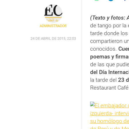
(Texto y fotos: 
de tango por la
ADMINISTRADOR
tarde donde los 
24 DE ABRIL DE 2015, 22:03
compartieron un
conocidos.
Cuen
poemas y firmas
de las que pudie
del Día Internac
la tarde del
23 d
Restaurant Café