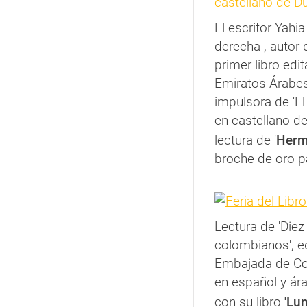
El escritor Yahia
derecha-, autor 
primer libro edi
Emiratos Árabes
impulsora de 'El 
en castellano de
lectura de '
Herm
broche de oro par
Lectura de 'Die
colombianos', ed
Embajada de Co
en español y ár
con su libro
'Lun