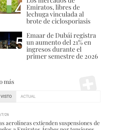
Los mercados de
4
Emiratos, libres de
lechuga vinculada al
brote de ciclosporiasis
Emaar de Dubái registra
5
un aumento del 21% en
ingresos durante el
primer semestre de 2026
o más
VISTO
ACTUAL
/7/26
as aerolíneas extienden suspensiones de
uelos a Emiratos Árabes por tensiones