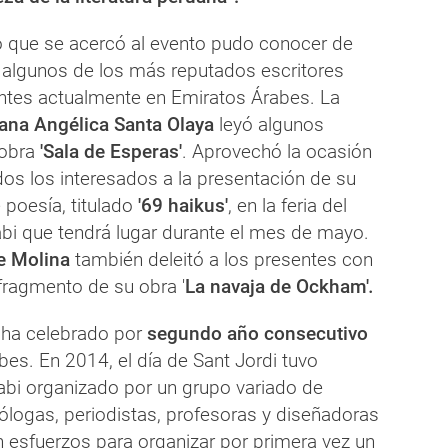
to que se acercó al evento pudo conocer de
algunos de los más reputados escritores
ntes actualmente en Emiratos Árabes. La
ana Angélica Santa Olaya
leyó algunos
 obra
'Sala de Esperas'
. Aprovechó la ocasión
odos los interesados a la presentación de su
 poesía, titulado
'69 haikus'
, en la feria del
abi que tendrá lugar durante el mes de mayo.
e Molina
también deleitó a los presentes con
 fragmento de su obra '
La navaja de Ockham'
.
 ha celebrado por
segundo año consecutivo
es. En 2014, el día de Sant Jordi tuvo
abi organizado por un grupo variado de
ólogas, periodistas, profesoras y diseñadoras
n esfuerzos para organizar por primera vez un