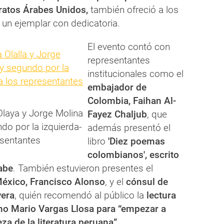
ratos Árabes Unidos,
también ofreció a los
r un ejemplar con dedicatoria.
El evento contó con
representantes
institucionales como el
embajador de
Colombia, Faihan Al-
Olaya y Jorge Molina
Fayez Chaljub
, que
do por la izquierda-
además presentó el
esentantes
libro
'Diez poemas
colombianos', escrito
abe
. También estuvieron presentes el
éxico, Francisco Alonso
, y el
cónsul de
vera
, quién recomendó al público la
lectura
no Mario Vargas Llosa para “empezar a
za de la literatura peruana”.