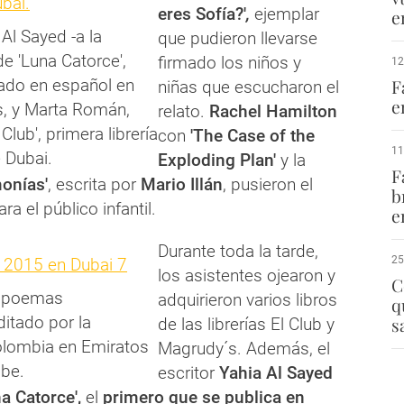
eres Sofía?'
,
ejemplar
e
 Al Sayed -a la
que pudieron llevarse
de 'Luna Catorce',
firmado los niños y
12
tado en español en
F
niñas que escucharon el
e
, y Marta Román,
relato.
Rachel Hamilton
Club', primera librería
con
'The Case of the
11
 Dubai.
Exploding Plan'
y la
F
onías'
, escrita por
Mario Illán
, pusieron el
b
a el público infantil.
e
Durante toda la tarde,
25
los asistentes ojearon y
C
z poemas
adquirieron varios libros
q
itado por la
s
de las librerías El Club y
lombia en Emiratos
Magrudy´s. Además, el
abe.
escritor
Yahia Al Sayed
a Catorce',
el
primero que se publica en