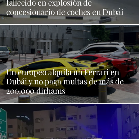
fallecido en explosión de
concesionario de coches en Dubái
Un europeo alquila un Ferrari en
Dubái y no paga multas de más de
200.000 dirhams