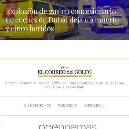
Explosión de gas en concesionario
de coches de Dubái deja un muerto
y cinco heridos
© 2022 EL CORREO DEL GOLFO TODOS LOS DERECHOS RESERVADOS. AVISO LEGAL
Y POLÍTICA DE PRIVACIDAD
.
QUIÉNES SOMOS
PUBLICIDAD
AVISO LEGAL