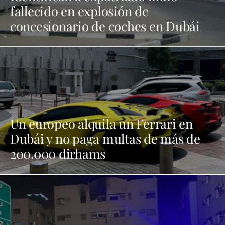
fallecido en explosión de
concesionario de coches en Dubái
Un europeo alquila un Ferrari en
Dubái y no paga multas de más de
200.000 dirhams