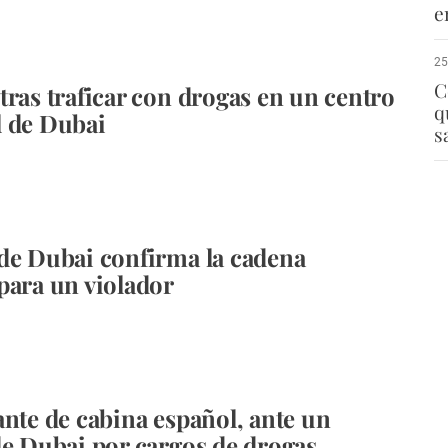
e
25
C
tras traficar con drogas en un centro
q
 de Dubai
s
de Dubai confirma la cadena
para un violador
ante de cabina español, ante un
de Dubai por cargos de drogas