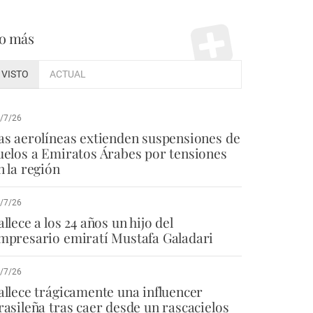
o más
VISTO
ACTUAL
/7/26
as aerolíneas extienden suspensiones de
uelos a Emiratos Árabes por tensiones
n la región
/7/26
allece a los 24 años un hijo del
mpresario emiratí Mustafa Galadari
/7/26
allece trágicamente una influencer
rasileña tras caer desde un rascacielos