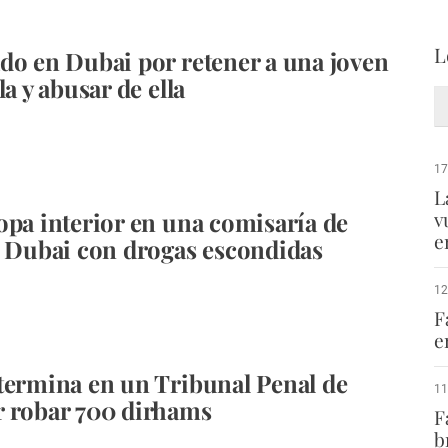
L
do en Dubai por retener a una joven
la y abusar de ella
17
L
opa interior en una comisaría de
v
e
e Dubai con drogas escondidas
12
F
e
termina en un Tribunal Penal de
11
 robar 700 dirhams
F
b