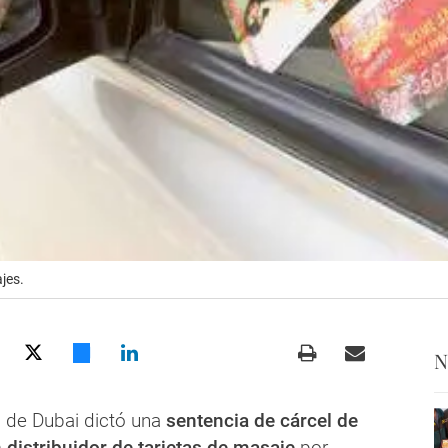
jes.
N
l de Dubai dictó una
sentencia de cárcel de
 distribuidor de tarjetas de masaje
por