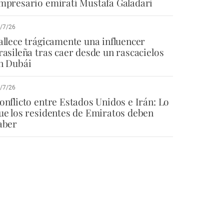
mpresario emiratí Mustafa Galadari
/7/26
allece trágicamente una influencer
rasileña tras caer desde un rascacielos
n Dubái
/7/26
onflicto entre Estados Unidos e Irán: Lo
ue los residentes de Emiratos deben
aber