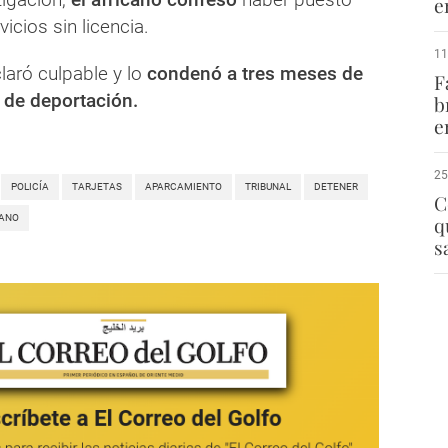
e
vicios sin licencia.
11
claró culpable y lo
condenó a tres meses de
F
 de deportación.
b
e
25
POLICÍA
TARJETAS
APARCAMIENTO
TRIBUNAL
DETENER
C
CANO
q
s