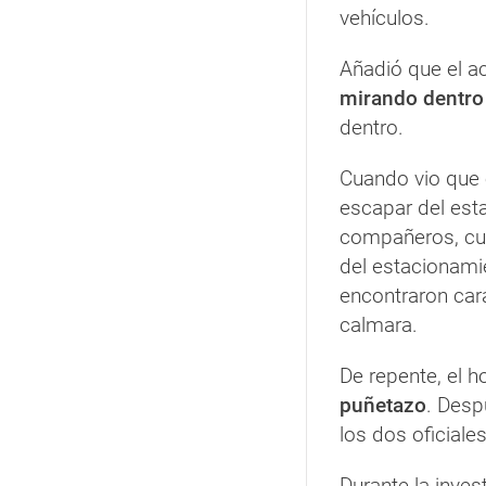
vehículos.
Añadió que el a
mirando dentro 
dentro.
Cuando vio que e
escapar del esta
compañeros, cu
del estacionamie
encontraron cara
calmara.
De repente, el 
puñetazo
. Desp
los dos oficiale
Durante la inves