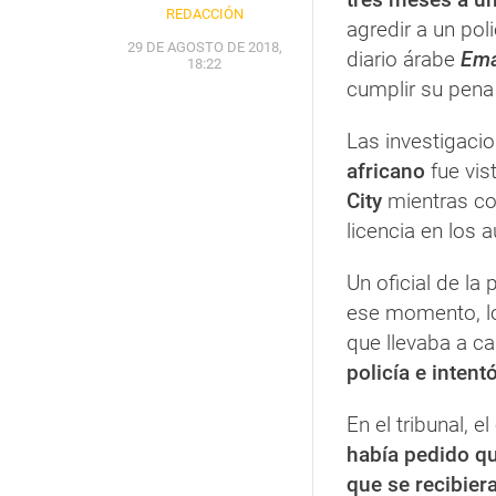
REDACCIÓN
agredir a un poli
29 DE AGOSTO DE 2018,
diario árabe
Ema
18:22
cumplir su pena 
Las investigacio
africano
fue vis
City
mientras c
licencia en los 
Un oficial de la
ese momento, lo
que llevaba a ca
policía e intentó
En el tribunal, e
había pedido q
que se recibier