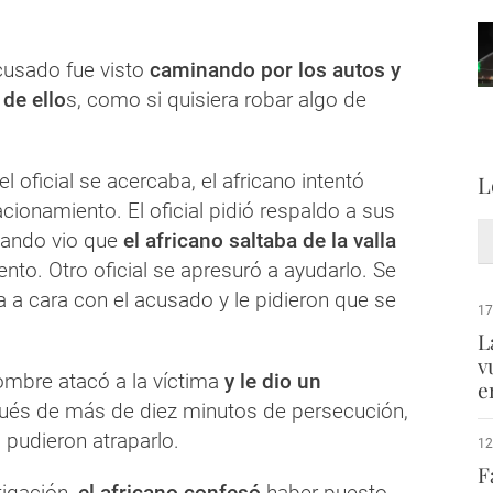
cusado fue visto
caminando por los autos y
de ello
s, como si quisiera robar algo de
l oficial se acercaba, el africano intentó
L
cionamiento. El oficial pidió respaldo a sus
ando vio que
el africano saltaba de la valla
nto. Otro oficial se apresuró a ayudarlo. Se
 a cara con el acusado y le pidieron que se
17
L
v
hombre atacó a la víctima
y le dio un
e
ués de más de diez minutos de persecución,
s pudieron atraparlo.
12
F
tigación,
el africano confesó
haber puesto