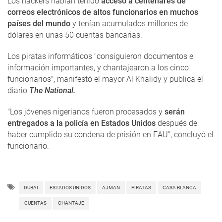
Los hackers habían tenido
acceso a centenares de
correos electrónicos de altos funcionarios en muchos
países del mundo
y tenían acumulados millones de
dólares en unas 50 cuentas bancarias.
Los piratas informáticos "consiguieron documentos e
información importantes, y chantajearon a los cinco
funcionarios", manifestó el mayor Al Khalidy y publica el
diario
The National.
"Los jóvenes nigerianos fueron procesados ​​y
serán
entregados a la policía en Estados Unidos
después de
haber cumplido su condena de prisión en EAU", concluyó el
funcionario.
DUBAI
ESTADOS UNIDOS
AJMAN
PIRATAS
CASA BLANCA
CUENTAS
CHANTAJE