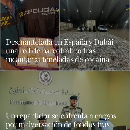
Desmantelada en España y Dubái
una red de narcotráfico tras
incautar 21 toneladas de cocaína
Un repartidor se enfrenta a cargos
por malversación de fondos tras