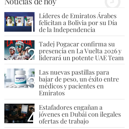
Noticias de hoy
Líderes de Emiratos Árabes
1
felicitan a Bolivia por su Día
de la Independencia
Tadej Pogacar confirma su
2
presencia en La Vuelta 2026 y
liderará un potente UAE Team
Las nuevas pastillas para
3
bajar de peso, un éxito entre
médicos y pacientes en
Emiratos
Estafadores engañan a
4
jóvenes en Dubái con ilegales
ofertas de trabajo