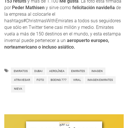
153 retuits
y más de 1.100
Me gusta
. La foto está firmada
por
Peder Mathisen
y sirve como
felicitación navideña
de
la empresa al colocarle el
hashtags#ChristmasWithEmirates a todos sus seguidores
que sólo en Twitter tiene casi millón y medio. Emirates
vuela a más de 150 destinos en el mundo, y esta estampa
invernal puede pertenecer a un
aeropuerto europeo,
norteamericano o incluso asiático.
EMIRATOS
DUBAI
AEROLÍNEA
EMIRATES
IMAGEN
ATRAVESAR
FOTO
BOEING 777
VIRAL
IMAGEN EMIRATES
NIEVA