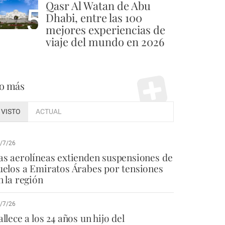
Qasr Al Watan de Abu
5
Dhabi, entre las 100
mejores experiencias de
viaje del mundo en 2026
o más
VISTO
ACTUAL
/7/26
as aerolíneas extienden suspensiones de
uelos a Emiratos Árabes por tensiones
n la región
/7/26
allece a los 24 años un hijo del