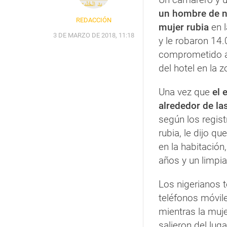
un hombre de n
REDACCIÓN
mujer rubia
en l
3 DE MARZO DE 2018, 11:18
y le robaron 14
comprometido a 
del hotel en la
Una vez que
el 
alrededor de la
según los regist
rubia, le dijo q
en la habitació
años y un limpia
Los nigerianos t
teléfonos móvile
mientras la muje
salieron del lug