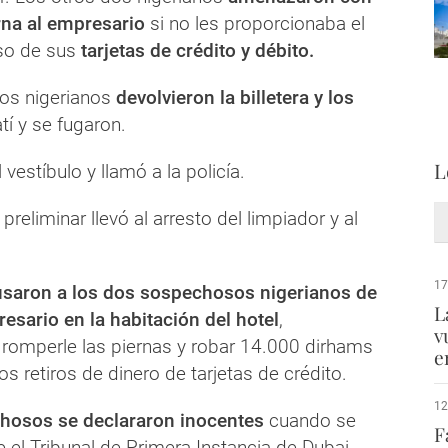
rna al empresario
si no les proporcionaba el
so de sus
tarjetas de crédito y débito.
dos nigerianos
devolvieron la billetera y los
tí y se fugaron.
L
l vestíbulo y llamó a la policía.
preliminar llevó al arresto del limpiador y al
17
usaron a los dos sospechosos nigerianos de
L
resario en la habitación del hotel
,
v
romperle las piernas y robar 14.000 dirhams
e
os retiros de dinero de tarjetas de crédito.
12
osos se declararon inocentes
cuando se
F
 el Tribunal de Primera Instancia de Dubai