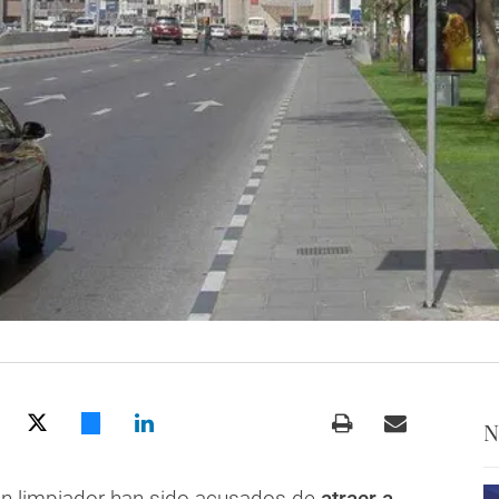
N
n limpiador han sido acusados ​​de
atraer a