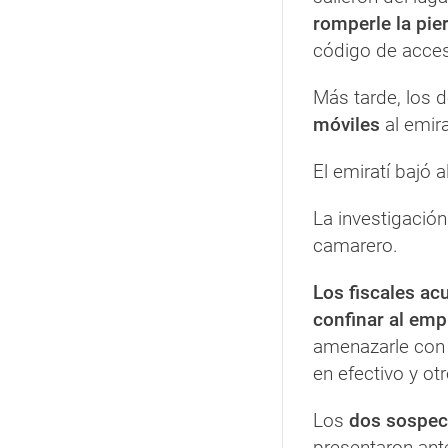
romperle la pie
código de acce
Más tarde, los 
móviles
al emira
El emiratí bajó a
La investigación 
camarero.
Los fiscales ac
confinar al emp
amenazarle con 
en efectivo y otr
Los
dos sospech
presentaron ante