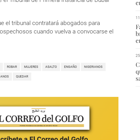
e
11
ue el tribunal contratará abogados para
F
sospechosos cuando vuelva a convocarse el
b
e
25
C
ROBAR
MUJERES
ASALTO
ENGAÑO
NIGERIANOS
q
s
CANOS
QUEDAR