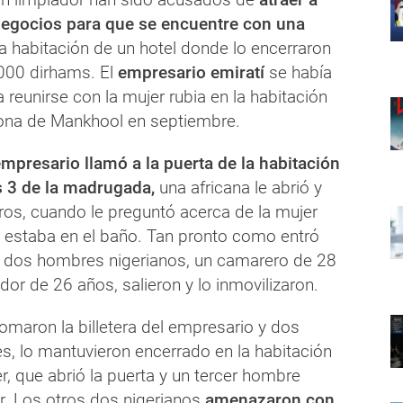
egocios para que se encuentre con una
a habitación de un hotel donde lo encerraron
.000 dirhams. El
empresario emiratí
se había
reunirse con la mujer rubia en la habitación
 zona de Mankhool en septiembre.
empresario llamó a la puerta de la habitación
s 3 de la madrugada,
una africana le abrió y
ros, cuando le preguntó acerca de la mujer
ue estaba en el baño. Tan pronto como entró
n, dos hombres nigerianos, un camarero de 28
dor de 26 años, salieron y lo inmovilizaron.
omaron la billetera del empresario y dos
s, lo mantuvieron encerrado en la habitación
r, que abrió la puerta y un tercer hombre
ar. Los otros dos nigerianos
amenazaron con