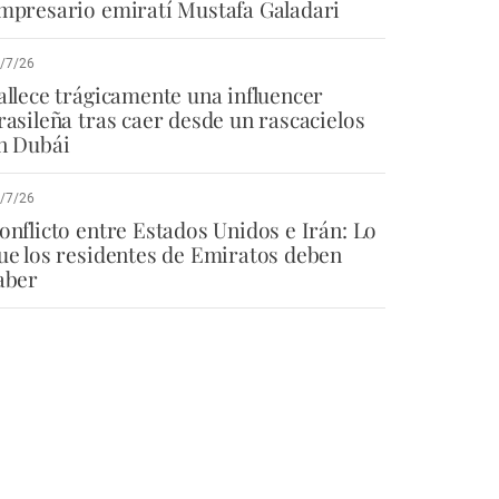
mpresario emiratí Mustafa Galadari
/7/26
allece trágicamente una influencer
rasileña tras caer desde un rascacielos
n Dubái
/7/26
onflicto entre Estados Unidos e Irán: Lo
ue los residentes de Emiratos deben
aber