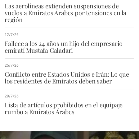
Las aerolíneas extienden suspensiones de
vuelos a Emiratos Árabes por tensiones en la
región
12/7/26
Fallece a los 24 años un hijo del empresario
emiratí Mustafa Galadari
25/7/26
Conflicto entre Estados Unidos e Irán: Lo que
los residentes de Emiratos deben saber
29/7/26
Lista de artículos prohibidos en el equipaje
rumbo a Emiratos Árabes