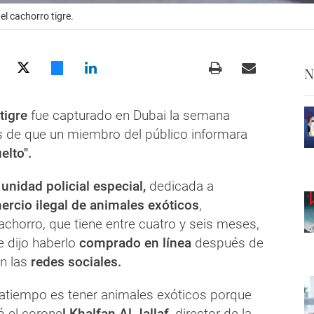
l cachorro tigre.
N
tigre
fue capturado en Dubai la semana
 de que un miembro del público informara
elto".
a
unidad policial especial,
dedicada a
ercio ilegal de animales exóticos
,
achorro, que tiene entre cuatro y seis meses,
 dijo haberlo
comprado en línea
después de
en las
redes sociales.
satiempo es tener animales exóticos porque
ó el corone
l Khalfan Al Jallaf,
director de la