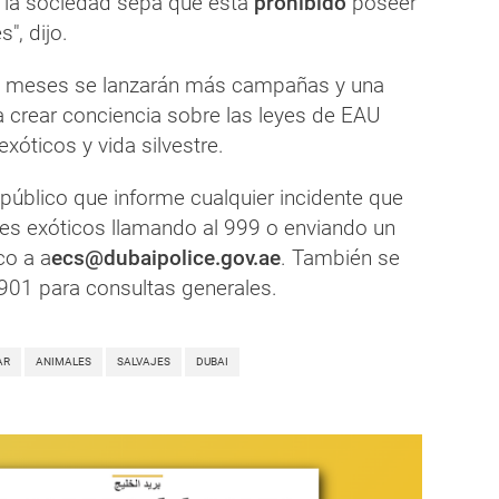
 la sociedad sepa que está
prohibido
poseer
", dijo.
s meses se lanzarán más campañas y una
a crear conciencia sobre las leyes de EAU
xóticos y vida silvestre.
al público que informe cualquier incidente que
les exóticos llamando al 999 o enviando un
co a a
ecs@dubaipolice.gov.ae
. También se
 901 para consultas generales.
AR
ANIMALES
SALVAJES
DUBAI