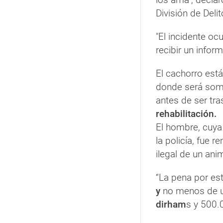
División de Deli
"El incidente oc
recibir un infor
El cachorro está
donde será som
antes de ser tr
rehabilitación.
El hombre, cuya
la policía, fue r
ilegal de un anim
“La pena por es
y
no menos de un
dirham
s y 500.0