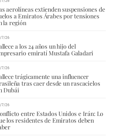
/7/26
as aerolíneas extienden suspensiones de
uelos a Emiratos Árabes por tensiones
n la región
/7/26
allece a los 24 años un hijo del
mpresario emiratí Mustafa Galadari
/7/26
allece trágicamente una influencer
rasileña tras caer desde un rascacielos
n Dubái
/7/26
onflicto entre Estados Unidos e Irán: Lo
ue los residentes de Emiratos deben
aber