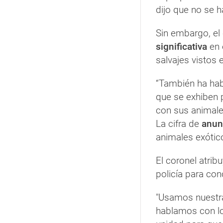
dijo que no se h
Sin embargo, el
significativa
en 
salvajes vistos 
“También ha hab
que se exhiben 
con sus animales
La cifra de
anun
animales exótic
El coronel atrib
policía para conc
"Usamos nuestr
hablamos con l