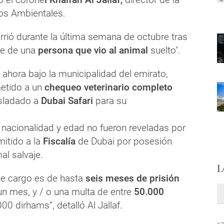
tos Ambientales.
urrió durante la última semana de octubre tras
me de una
persona que vio al animal
suelto".
 ahora bajo la municipalidad del emirato,
etido a un
chequeo veterinario completo
asladado a
Dubai Safari
para su
 nacionalidad y edad no fueron reveladas por
emitido a la
Fiscalía
de Dubai por posesión
al salvaje.
L
te cargo es de hasta
seis meses de prisión
 mes, y / o una multa de entre
50.000
00 dirhams”, detalló Al Jallaf.