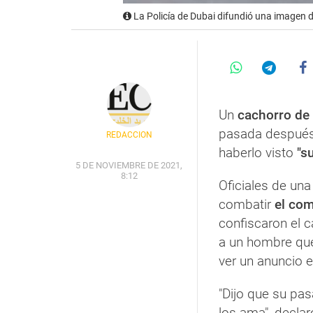
La Policía de Dubai difundió una imagen de
Un
cachorro de 
pasada después
REDACCIÓN
haberlo visto
"su
5 DE NOVIEMBRE DE 2021,
8:12
Oficiales de un
combatir
el com
confiscaron el c
a un hombre que
ver un anuncio 
"Dijo que su pa
los ama", declar