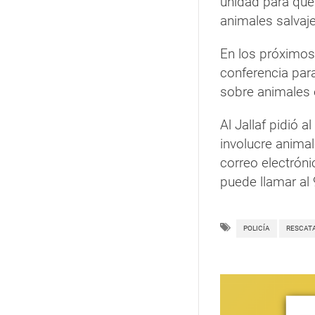
unidad para que
animales salvajes
En los próximo
conferencia par
sobre animales e
Al Jallaf pidió 
involucre anima
correo electróni
puede llamar al
POLICÍA
RESCAT