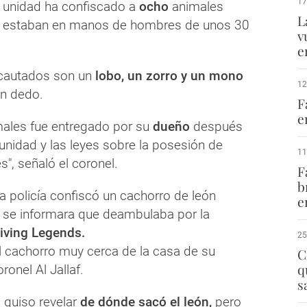
17
 unidad ha confiscado a
ocho
animales
L
s estaban en manos de hombres de unos 30
v
e
ncautados son un
lobo, un zorro y un mono
12
un dedo.
F
e
males fue entregado por su
dueño
después
 unidad y las leyes sobre la posesión de
11
s", señaló el coronel.
F
b
a policía confiscó un cachorro de león
e
se informara que deambulaba por la
iving Legends.
25
 cachorro muy cerca de la casa de su
C
q
oronel Al Jallaf.
s
o quiso revelar
de dónde sacó el león,
pero