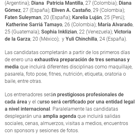
(Argentina);
Diana Patricia Mantilla
, 27 (Colombia);
Diana
Gómez
, 27 (España);
Eliven A. Castaño
, 29 (Colombia);
Faten Suleyman
, 20 (España);
Karelia Luján
, 25 (Perú);
Katherine Sarriá Tamayo
, 26 (Colombia);
María Alvarado
,
25 (Guatemala);
Sophia Inklizian
, 22 (Venezuela);
Victoria
de la Garza
; 20 (México); y
Yuli Chinchilla
, 24 (España).
Las candidatas completarán a partir de los primeros días
de enero una
exhaustiva preparación de tres semanas y
media
que incluirá diferentes disciplinas como maquillaje,
pasarela, foto pose, fitnes, nutrición, etiqueta, oratoria o
baile, entre otras.
Los entrenadores será
n prestigiosos profesionales de
cada área
y el c
urso será certificado por una entidad legal
a nivel internacional
. Paralelamente las candidatas
desplegarán una
amplia agenda
que incluirá salidas
sociales, cenas, almuerzos, visitas a medios, encuentros
con sponsors y sesiones de fotos.