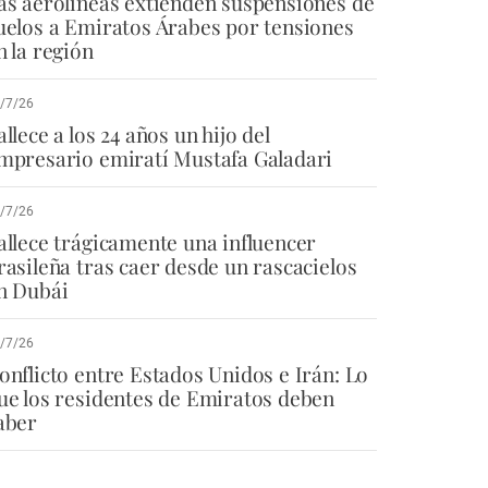
as aerolíneas extienden suspensiones de
uelos a Emiratos Árabes por tensiones
n la región
/7/26
allece a los 24 años un hijo del
mpresario emiratí Mustafa Galadari
/7/26
allece trágicamente una influencer
rasileña tras caer desde un rascacielos
n Dubái
/7/26
onflicto entre Estados Unidos e Irán: Lo
ue los residentes de Emiratos deben
aber