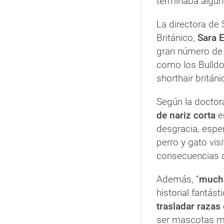
terminaba algun
La directora de 
Británico,
Sara E
gran número d
como los Bulldo
shorthair británi
Según la doctor
de nariz corta
en
desgracia, espe
perro y gato visi
consecuencias d
Además, “
mucha
historial fantás
trasladar razas 
ser mascotas mu