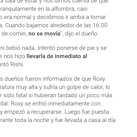
a sala de estar y nos dimos cuenta de que
ranquilamente en la alfombra, casi
 era normal y decidimos ir arriba a tomar
da. Cuando bajamos alrededor de las 16.00
e de comer,
no se movía
”, dijo el dueño.
ni bebió nada. Intentó ponerse de pie y se
e nos hizo
llevarla de inmediato al
untó Rishi.
 los dueños fueron informados de que Roxy
atura muy alta y sufría un golpe de calor, lo
r sido fatal si hubieran tardado un poco más
pital. Roxy se enfrió inmediatamente con
y empezó a recuperarse. Luego fue puesta
ante toda la noche y fue llevada a casa al día