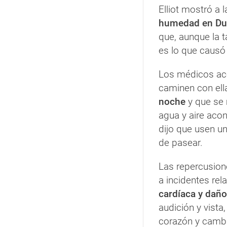
Elliot mostró a l
humedad en Du
que, aunque la 
es lo que causó 
Los médicos aco
caminen con el
noche
y que se 
agua y aire acon
dijo que usen u
de pasear.
Las repercusion
a incidentes rel
cardíaca y daño
audición y vist
corazón y cambi