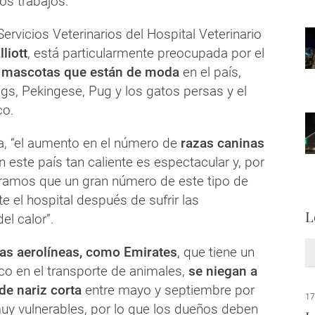
os trabajos.
Servicios Veterinarios del Hospital Veterinario
lliott
, está particularmente preocupada por el
e
mascotas que están de moda
en el país,
gs, Pekingese, Pug y los gatos persas y el
co.
a, “el aumento en el número de
razas caninas
 este país tan caliente es espectacular y, por
ramos que un gran número de este tipo de
te el hospital después de sufrir las
L
el calor”.
s aerolíneas, como Emirates
, que tiene un
tico en el transporte de animales,
se niegan a
de nariz corta
entre mayo y septiembre por
17
y vulnerables, por lo que los dueños deben