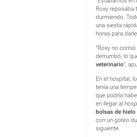
“Estábamos en l
Roxy reposaba t
durmiendo. Todo
una siesta rápi
horas para darl
“Roxy no comió 
derrumbó, lo qu
veterinario
”, ap
En el hospital,
tenía una temper
que podría habe
en llegar al hos
bolsas de hielo
con un goteo dur
siguiente.