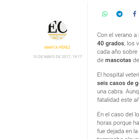
Con el verano a 
40 grados
, los 
MARTA PÉREZ
cada año sobre 
10 DE MAYO DE 2017, 19:17
de
mascotas
de
El hospital vete
seis casos de g
una cabra. Aunq
fatalidad este 
En el caso del lo
horas porque ha
fue dejada en la