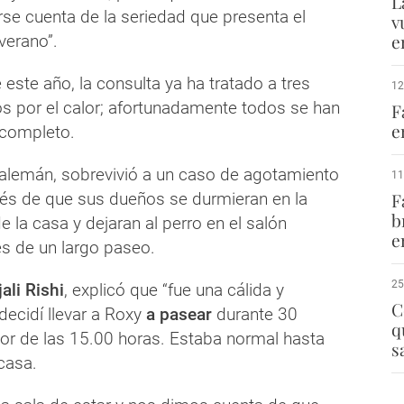
L
rse cuenta de la seriedad que presenta el
v
e
 verano”.
ste año, la consulta ya ha tratado a tres
12
s por el calor; afortunadamente todos se han
F
e
 completo.
 alemán, sobrevivió a un caso de agotamiento
11
ués de que sus dueños se durmieran en la
F
b
de la casa y dejaran al perro en el salón
e
s de un largo paseo.
25
ali Rishi
, explicó que “fue una cálida y
C
decidí llevar a Roxy
a pasear
durante 30
q
or de las 15.00 horas. Estaba normal hasta
s
casa.